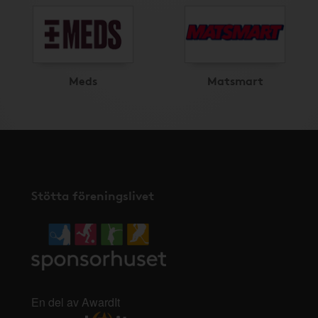
Meds
Matsmart
Stötta föreningslivet
En del av AwardIt