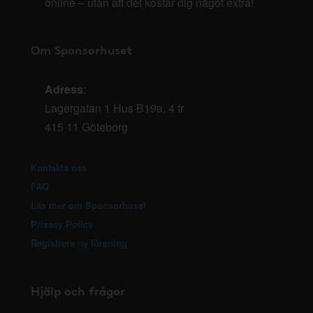
online – utan att det kostar dig något extra!
Om Sponsorhuset
Adress
:
Lagergatan 1 Hus B19a, 4 tr
415 11 Göteborg
Kontakta oss
FAQ
Läs mer om Sponsorhuset
Privacy Policy
Registrera ny förening
Hjälp och frågor