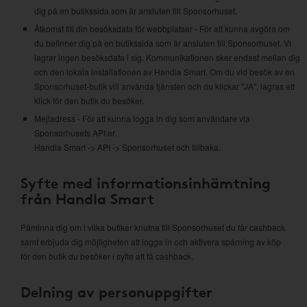
dig på en butikssida som är ansluten till Sponsorhuset.
Åtkomst till din besöksdata för webbplatser - För att kunna avgöra om
du befinner dig på en butikssida som är ansluten till Sponsorhuset. Vi
lagrar ingen besöksdata i sig. Kommunikationen sker endast mellan dig
och den lokala installationen av Handla Smart. Om du vid besök av en
Sponsorhuset-butik vill använda tjänsten och du klickar "JA", lagras ett
klick för den butik du besöker.
Mejladress - För att kunna logga in dig som användare via
Sponsorhusets API:er.
Handla Smart -> API -> Sponsorhuset och tillbaka.
Syfte med informationsinhämtning
från Handla Smart
Påminna dig om i vilka butiker knutna till Sponsorhuset du får cashback
samt erbjuda dig möjligheten att logga in och aktivera spårning av köp
för den butik du besöker i syfte att få cashback.
Delning av personuppgifter