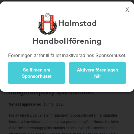
Halmstad
Köp genom denna sida stöttar Halmstad Handbollförening
Butiker
Biobiljetter
Handbollförening
Presentkort
Kampanjer
Föreningen är för tillfället inaktiverad hos Sponsorhuset.
Bli medlem
Logga in
Se filmen om
Aktivera föreningen
Om Sponsorhuset
Sponsorhuset
här
Integritetspolicy Sponsorhuset
Senast uppdaterad:
15 maj, 2025
För att utnyttja de tjänster ("Tjänsten") Sponsorhuset tillhandahåller
fordras att användare lämnar vissa personuppgifter. Nedan beskrivs i
vilket syfte personuppgifter samlas in och används i samband med
utnyttjande av Tjänsten. Genom att registrera sig för användning av