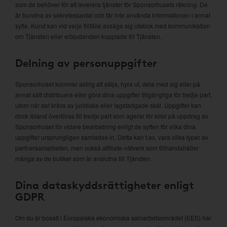
som de behöver för att leverera tjänster för Sponsorhusets räkning. De
är bundna av sekretessavtal och får inte använda informationen i annat
syfte. Kund kan vid varje tillfälle avsäga sig utskick med kommunikation
om Tjänsten eller erbjudanden kopplade till Tjänsten.
Delning av personuppgifter
Sponsorhuset kommer aldrig att sälja, hyra ut, dela med sig eller på
annat sätt distribuera eller göra dina uppgifter tillgängliga för tredje part,
utom när det krävs av juridiska eller lagstadgade skäl. Uppgifter kan
dock ibland överföras till tredje part som agerar för eller på uppdrag av
Sponsorhuset för vidare bearbetning enligt de syften för vilka dina
uppgifter ursprungligen samlades in. Detta kan t.ex. vara olika typer av
partnersamarbeten, men också affiliate-nätverk som tillhandahåller
många av de butiker som är anslutna till Tjänsten.
Dina dataskyddsrättigheter enligt
GDPR
Om du är bosatt i Europeiska ekonomiska samarbetsområdet (EES) har