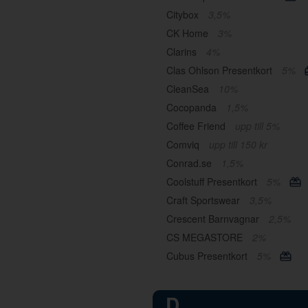
Citybox
3,5%
CK Home
3%
Clarins
4%
Clas Ohlson Presentkort
5%
CleanSea
10%
Cocopanda
1,5%
Coffee Friend
upp till 5%
Comviq
upp till 150 kr
Conrad.se
1,5%
Coolstuff Presentkort
5%
Craft Sportswear
3,5%
Crescent Barnvagnar
2,5%
CS MEGASTORE
2%
Cubus Presentkort
5%
D