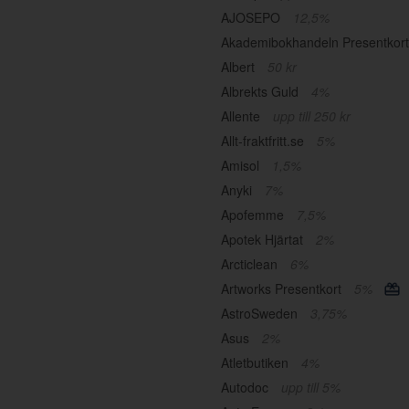
AJOSEPO
12,5%
Akademibokhandeln Presentkor
Albert
50 kr
Albrekts Guld
4%
Allente
upp till 250 kr
Allt-fraktfritt.se
5%
Amisol
1,5%
Anyki
7%
Apofemme
7,5%
Apotek Hjärtat
2%
Arcticlean
6%
Artworks Presentkort
5%
AstroSweden
3,75%
Asus
2%
Atletbutiken
4%
Autodoc
upp till 5%