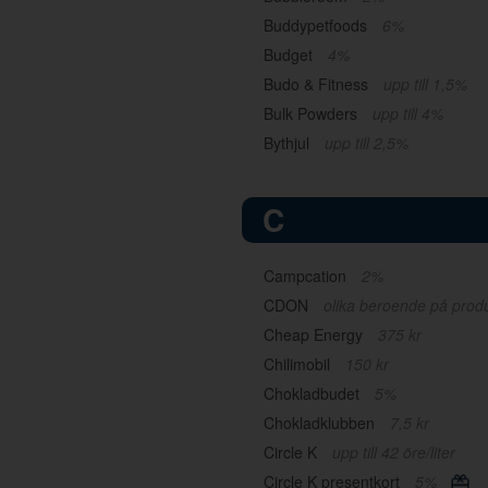
Buddypetfoods
6%
Budget
4%
Budo & Fitness
upp till 1,5%
Bulk Powders
upp till 4%
Bythjul
upp till 2,5%
C
Campcation
2%
CDON
olika beroende på prod
Cheap Energy
375 kr
Chilimobil
150 kr
Chokladbudet
5%
Chokladklubben
7,5 kr
Circle K
upp till 42 öre/liter
Circle K presentkort
5%