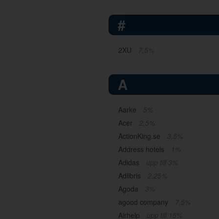
#
2XU
7,5%
A
Aarke
5%
Acer
2,5%
ActionKing.se
3,5%
Address hotels
1%
Adidas
upp till 3%
Adlibris
2,25%
Agoda
3%
agood company
7,5%
Airhelp
upp till 15%