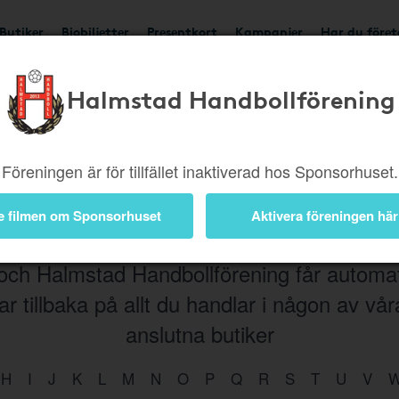
Butiker
Biobiljetter
Presentkort
Kampanjer
Har du före
Halmstad Handbollförening
Böcker
Elektronik
Hem
Kläder
Hotell & Reso
Film
Trädgård
Skor
Musik
Accessoarer
Föreningen är för tillfället inaktiverad hos Sponsorhuset.
e filmen om Sponsorhuset
Aktivera föreningen här
och Halmstad Handbollförening får automat
r tillbaka på allt du handlar i någon av vå
anslutna butiker
H
I
J
K
L
M
N
O
P
Q
R
S
T
U
V