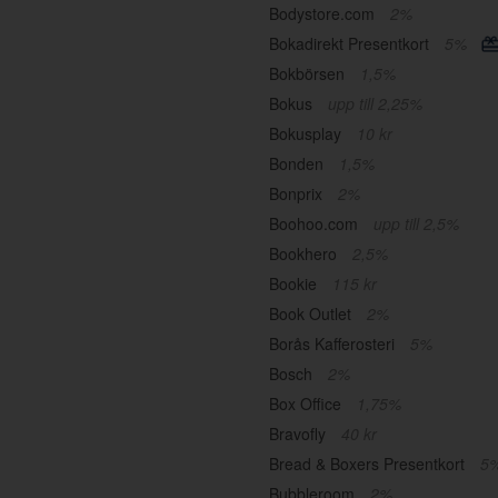
Bodystore.com
2%
Bokadirekt Presentkort
5%
Bokbörsen
1,5%
Bokus
upp till 2,25%
Bokusplay
10 kr
Bonden
1,5%
Bonprix
2%
Boohoo.com
upp till 2,5%
Bookhero
2,5%
Bookie
115 kr
Book Outlet
2%
Borås Kafferosteri
5%
Bosch
2%
Box Office
1,75%
Bravofly
40 kr
Bread & Boxers Presentkort
5
Bubbleroom
2%