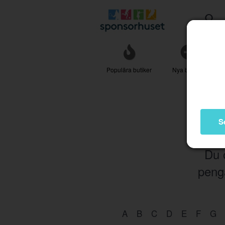
Populära butiker
Nya butiker
S
Du 
penga
A
B
C
D
E
F
G