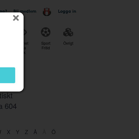
tag?
Bli medlem
Logga in
r
Skönhet
Sport
Övrigt
Hälsa
Fritid
Optik
iskt
ra
604
W
X
Y
Z
Å
Ä
Ö