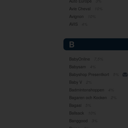
Auto Europe
3%
Avie Cheval
10%
Avignon
10%
AVIS
4%
B
BabyOnline
7,5%
Babysam
4%
Babyshop Presentkort
5%
Baby V
2%
Badmintonshoppen
4%
Bagaren och Kocken
2%
Bagasi
5%
Ballsack
10%
Banggood
3%