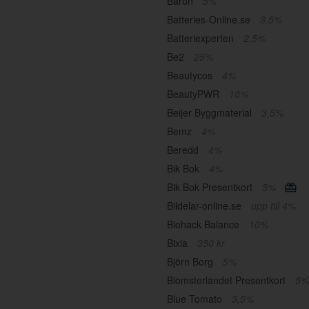
Baron
5%
Batteries-Online.se
3,5%
Batteriexperten
2,5%
Be2
25%
Beautycos
4%
BeautyPWR
10%
Beijer Byggmaterial
3,5%
Bemz
4%
Beredd
4%
Bik Bok
4%
Bik Bok Presentkort
5%
Bildelar-online.se
upp till 4%
Biohack Balance
10%
Bixia
350 kr
Björn Borg
5%
Blomsterlandet Presentkort
5%
Blue Tomato
3,5%