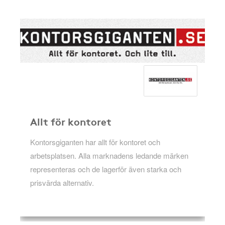
Allt för kontoret
Kontorsgiganten har allt för kontoret och
arbetsplatsen. Alla marknadens ledande märken
representeras och de lagerför även starka och
prisvärda alternativ.