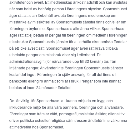
aktiviteter och event. Ett medlemskap är kostnadsfritt och kan avslutas
när som helst av behörig person i föreningens styrelse. Sponsorhuset
äger rätt att utan förbehåll avsluta föreningens medlemskap om
misstanke av misskötsel av Sponsorhusets tjänster finns och/eller om
föreningen bryter mot Sponsorhusets allmänna villkor. Sponsorhuset
äger rätt att ej betala ut pengar till föreningen om medlem i föreningen
missbrukar Sponsorhusets tjänster för att erhålla ekonomiska fördelar
på ett icke avsett sätt. Sponsorhuset äger även rätt kräva tillbaka
utbetalda pengar om missbruk visar sig i efterhand. En
administrationsavgift (för närvarande upp till 32 kr/mån) tas från
intjänade pengar. Använder inte föreningen Sponsorhusets tjänster
kostar det inget. Föreningen är själv ansvarig för att det finns ett
bankkonto eller giro anmält som är i bruk. Pengar som inte kunnat
betalas ut inom 24 månader förfaller.
Det är viktigt för Sponsorhuset att kunna erbjuda en trygg och
inkluderande miljö för alla våra partners, föreningar och användare.
Föreningar som främjar våld, pornografi, rasistiska åsikter, eller aktivt
driver politiska och/eller religiösa särintressen är därför inte välkomna
att medverka hos Sponsorhuset.