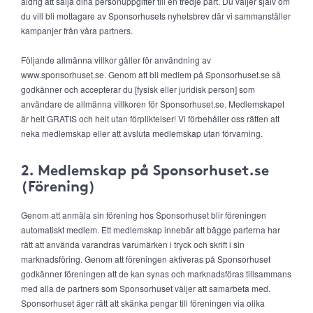
aldrig att sälja dina personuppgifter till en tredje part. Du väljer själv om
du vill bli mottagare av Sponsorhusets nyhetsbrev där vi sammanställer
kampanjer från våra partners.
Följande allmänna villkor gäller för användning av
www.sponsorhuset.se. Genom att bli medlem på Sponsorhuset.se så
godkänner och accepterar du [fysisk eller juridisk person] som
användare de allmänna villkoren för Sponsorhuset.se. Medlemskapet
är helt GRATIS och helt utan förpliktelser! Vi förbehåller oss rätten att
neka medlemskap eller att avsluta medlemskap utan förvarning.
2. Medlemskap på Sponsorhuset.se
(Förening)
Genom att anmäla sin förening hos Sponsorhuset blir föreningen
automatiskt medlem. Ett medlemskap innebär att bägge parterna har
rätt att använda varandras varumärken i tryck och skrift i sin
marknadsföring. Genom att föreningen aktiveras på Sponsorhuset
godkänner föreningen att de kan synas och marknadsföras tillsammans
med alla de partners som Sponsorhuset väljer att samarbeta med.
Sponsorhuset äger rätt att skänka pengar till föreningen via olika