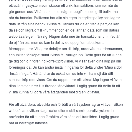
ett spårningssystem som skapar ett unikt transaktionsnummer när du
går genom oss. Vi lämnar inte ut några uppgifter om dig till butikerna
när du handlar. Butikerna har alla sin egen integritetspolicy och lagrar
data utifrån sina behov. I vissa fall länkas du via en tredje part, de kan
då se och lagra ditt IP-nummer och en del annan data som din dators
webbläsare ger ifrån sig. Någon data mer än transaktionsnummret får
de ej från oss men de kan ta del av de uppgifterna butikerna
återrapporterar. Vi lagrar detaljer om ditt köp, ordervärde, ordernummer,
tidpunkten för köpet samt i vissa fall varugrupp. Detta görs för att kunna
ge dig och din förening korrekt provision. Vi visar även dina köp på din
föreningssida. Du kan ändra inställningarna för detta under ”Mina sidor
-Inställningar”. Här ändrar du också om du inte vill ha mejl där ditt
senaste köp redovisas. Om du rapporterar ett saknat köp lagrar vi även
dina kommentarer tills ärendet är avklarat. Laglig grund för detta är att
vi ska kunna fullgöra våra åtaganden mot dig enligt avtal.
För att utvärdera, utveckla och förbättra vårt system lagrar vi även vilken
webbläsare, vilken slags dator eller mobil samt operativsystem du
använder för att kunna förbättra våra tjänster i framtiden. Laglig grund
här är berättigat intresse.