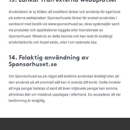
Användaren är ej tillåten att modifiera länkar och använda för eget bruk
på externa webbplatser. Sponsorhusets länkar får endast användas i
samband med besök via www.sponsorhuset.se, dess systersajter samt
via produkter och applikationer byggda eller licensierade av
Sponsorhuset. Missbruk av detta beivras och kan leda till avstängt
användarkonto och fruset saldo, eller t om raderade köp.
14. Felaktig användning av
Sponsorhuset.se
Om Sponsorhuset.se på något sätt bedöms användas felaktigt eller att
den används på ett onormalt sätt kan vi avsluta ditt konto. Detta innebär
att inga pengar betalas ut samt att även intjänade pengar kan komma
att krävas åter om missbruk uppdagas i efterhand. Du accepterar att vår
bedömning är slutgiltig.