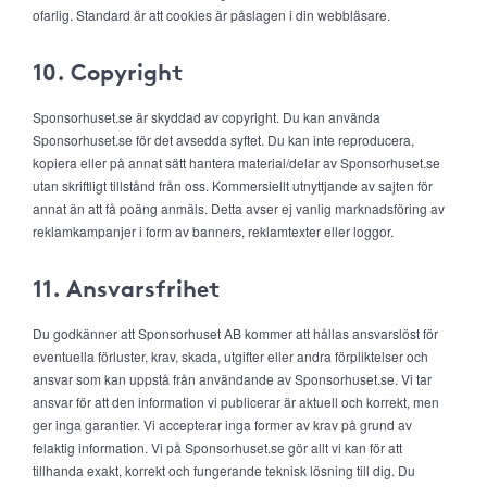
ofarlig. Standard är att cookies är påslagen i din webbläsare.
10. Copyright
Sponsorhuset.se är skyddad av copyright. Du kan använda
Sponsorhuset.se för det avsedda syftet. Du kan inte reproducera,
kopiera eller på annat sätt hantera material/delar av Sponsorhuset.se
utan skriftligt tillstånd från oss. Kommersiellt utnyttjande av sajten för
annat än att få poäng anmäls. Detta avser ej vanlig marknadsföring av
reklamkampanjer i form av banners, reklamtexter eller loggor.
11. Ansvarsfrihet
Du godkänner att Sponsorhuset AB kommer att hållas ansvarslöst för
eventuella förluster, krav, skada, utgifter eller andra förpliktelser och
ansvar som kan uppstå från användande av Sponsorhuset.se. Vi tar
ansvar för att den information vi publicerar är aktuell och korrekt, men
ger inga garantier. Vi accepterar inga former av krav på grund av
felaktig information. Vi på Sponsorhuset.se gör allt vi kan för att
tillhanda exakt, korrekt och fungerande teknisk lösning till dig. Du