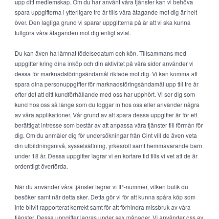
upp ditt medlemskap. Om du har använt våra tjänster kan vi behöva
spara uppgifterna i ytterligare tre år tills våra åtagande mot dig är helt
över. Den lagliga grund vi sparar uppgifterna på är att vi ska kunna
fullgöra våra åtaganden mot dig enligt avtal.
Du kan även ha lämnat födelsedatum och kön. Tillsammans med
uppgifter kring dina inköp och din aktivitet på våra sidor använder vi
dessa för marknadsföringsändamål riktade mot dig. Vi kan komma att
spara dina personuppgifter för marknadsföringsändamål upp till tre år
efter det att ditt kundförhållande med oss har upphört. Vi ser dig som
kund hos oss så länge som du loggar in hos oss eller använder några
av våra applikationer. Vår grund av att spara dessa uppgifter är för ett
berättigat intresse som består av att anpassa våra tjänster till förmån för
dig. Om du anmäler dig för undersökningar från Cint vill de även veta
din utbildningsnivå, sysselsättning, yrkesroll samt hemmavarande barn
under 18 år. Dessa uppgifter lagrar vi en kortare tid tills vi vet att de är
ordentligt överförda.
När du använder våra tjänster lagrar vi IP-nummer, vilken butik du
besöker samt när detta sker. Detta gör vi för att kunna spåra köp som
inte blivit rapporterat korrekt samt för att förhindra missbruk av våra
tjänster. Dessa uppgifter lagras under sex månader. Vi använder oss av