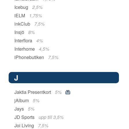
Icebug
2,5%
iELM
1,75%
inkClub
7,5%
Insjö
8%
Interflora
4%
Interhome
4,5%
iPhonebutiken
7,5%
J
Jaktia Presentkort
5%
jAlbum
5%
Jays
5%
JD Sports
upp till 3,5%
Joi Living
7,5%