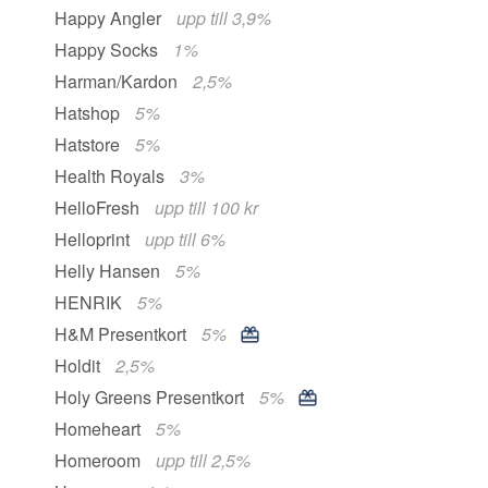
Happy Angler
upp till 3,9%
Happy Socks
1%
Harman/Kardon
2,5%
Hatshop
5%
Hatstore
5%
Health Royals
3%
HelloFresh
upp till 100 kr
Helloprint
upp till 6%
Helly Hansen
5%
HENRIK
5%
H&M Presentkort
5%
Holdit
2,5%
Holy Greens Presentkort
5%
Homeheart
5%
Homeroom
upp till 2,5%