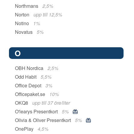
Northmans
2,5%
Norton
upp till 12,5%
Notino
1%
Novatus
5%
O
OBH Nordica
2,5%
Odd Habit
5,5%
Office Depot
3%
Officepaket.se
10%
OKQ8
upp till 37 öre/liter
O'learys Presentkort
5%
Olivia & Oliver Presentkort
5%
OnePlay
4,5%