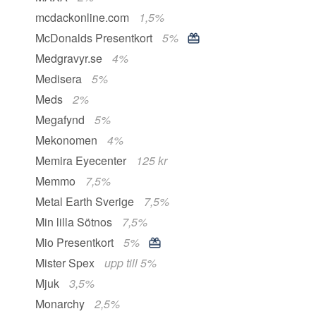
mcdackonline.com
1,5%
McDonalds Presentkort
5%
Medgravyr.se
4%
Medisera
5%
Meds
2%
Megafynd
5%
Mekonomen
4%
Memira Eyecenter
125 kr
Memmo
7,5%
Metal Earth Sverige
7,5%
Min lilla Sötnos
7,5%
Mio Presentkort
5%
Mister Spex
upp till 5%
Mjuk
3,5%
Monarchy
2,5%