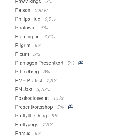
PawVikings
5%
Petson
200 kr
Philips Hue
3,5%
Photowall
5%
Piercing.nu
7,5%
Pilgrim
5%
Pixum
5%
Plantagen Presentkort
5%
P Lindberg
3%
PME Protect
7,5%
PN Jakt
3,75%
Postkodlotteriet
40 kr
Presentkortsshop
5%
Prettylittlething
5%
Prettypegs
7,5%
Primus
5%