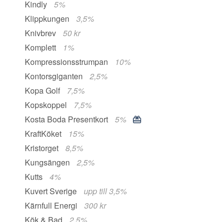
Kindly
5%
Klippkungen
3,5%
Knivbrev
50 kr
Komplett
1%
Kompressionsstrumpan
10%
Kontorsgiganten
2,5%
Kopa Golf
7,5%
Kopskoppel
7,5%
Kosta Boda Presentkort
5%
KraftKöket
15%
Kristorget
8,5%
Kungsängen
2,5%
Kutts
4%
Kuvert Sverige
upp till 3,5%
Kärnfull Energi
300 kr
Kök & Bad
2,5%