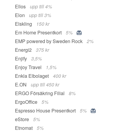
Ellos
upp till 4%
Elon
upp till 3%
Elskling
150 kr
Em Home Presentkort
5%
EMP powered by Sweden Rock
2%
Energi2
375 kr
Enjify
3,5%
Enjoy Travel
1,5%
Enkla Elbolaget
400 kr
E.ON
upp till 450 kr
ERGO Försäkring Filial
8%
ErgoOffice
5%
Espresso House Presentkort
5%
eStore
5%
Etnomat
5%