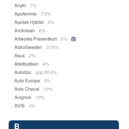
Anyki
7%
Apofemme
7,5%
Apotek Hjärtat
2%
Arcticlean
6%
Artworks Presentkort
5%
AstroSweden
3,75%
Asus
2%
Atletbutiken
4%
Autodoc
upp till 5%
Auto Europe
3%
Avie Cheval
10%
Avignon
10%
AVIS
4%
B