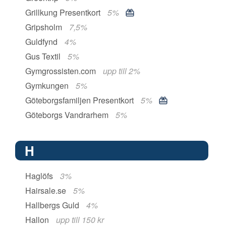
Grillkung Presentkort
5%
Gripsholm
7,5%
Guldfynd
4%
Gus Textil
5%
Gymgrossisten.com
upp till 2%
Gymkungen
5%
Göteborgsfamiljen Presentkort
5%
Göteborgs Vandrarhem
5%
H
Haglöfs
3%
Hairsale.se
5%
Hallbergs Guld
4%
Hallon
upp till 150 kr