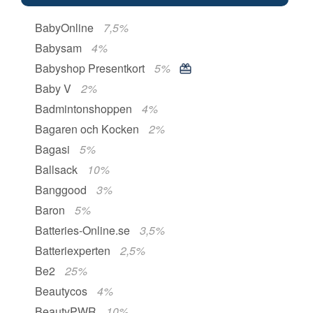
BabyOnline
7,5%
Babysam
4%
Babyshop Presentkort
5%
Baby V
2%
Badmintonshoppen
4%
Bagaren och Kocken
2%
Bagasi
5%
Ballsack
10%
Banggood
3%
Baron
5%
Batteries-Online.se
3,5%
Batteriexperten
2,5%
Be2
25%
Beautycos
4%
BeautyPWR
10%