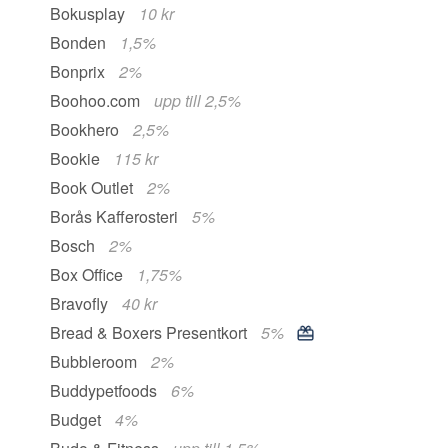
Bokusplay
10 kr
Bonden
1,5%
Bonprix
2%
Boohoo.com
upp till 2,5%
Bookhero
2,5%
Bookie
115 kr
Book Outlet
2%
Borås Kafferosteri
5%
Bosch
2%
Box Office
1,75%
Bravofly
40 kr
Bread & Boxers Presentkort
5%
Bubbleroom
2%
Buddypetfoods
6%
Budget
4%