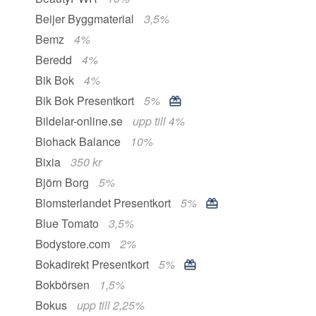
Beijer Byggmaterial
3,5%
Bemz
4%
Beredd
4%
Bik Bok
4%
Bik Bok Presentkort
5%
Bildelar-online.se
upp till 4%
Biohack Balance
10%
Bixia
350 kr
Björn Borg
5%
Blomsterlandet Presentkort
5%
Blue Tomato
3,5%
Bodystore.com
2%
Bokadirekt Presentkort
5%
Bokbörsen
1,5%
Bokus
upp till 2,25%