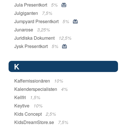
Jula Presentkort
5%
Julgiganten
7,5%
Jumpyard Presentkort
5%
Junarose
3,25%
Juridiska Dokument
12,5%
Jysk Presentkort
5%
K
Kaffemissionären
10%
Kalenderspecialisten
4%
Kellfri
1,5%
Keytive
10%
Kids Concept
2,5%
KidsDreamStore.se
7,5%