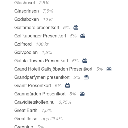
Glashuset
2,5%
Glasprinsen
7,5%
Godisboxen
10 kr
Golfamore presentkort
5%
Golfkuponger Presentkort
5%
Golfnord
100 kr
Golvpoolen
1,5%
Gothia Towers Presentkort
5%
Grand Hotell Saltsjöbaden Presentkort
5%
Grandparfymeri presentkort
5%
Granit Presentkort
5%
Granngården Presentkort
5%
Graviditetskollen.nu
3,75%
Great Earth
7,5%
Greatlife.se
upp till 4%
Greentrip
5%