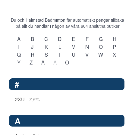
Du och Halmstad Badminton får automatiskt pengar tillbaka
på allt du handlar i någon av våra
604
anslutna butiker
A
B
C
D
E
F
G
H
I
J
K
L
M
N
O
P
Q
R
S
T
U
V
W
X
Y
Z
Å
Ä
Ö
#
2XU
7,5%
A