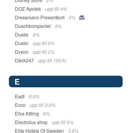
Disney Store
2%
DOZ Apotek
upp till 4%
Dressmann Presentkort
5%
Duschkompaniet
4%
Dustie
5%
Dustin
upp till 5%
Dyson
upp till 2%
Däck247
upp till 150 kr
E
Eadl
6,5%
Ecco
upp till 2,5%
Efva Attling
6%
Electrolux shop
upp till 5%
Elite Hotels Of Sweden
3,5%