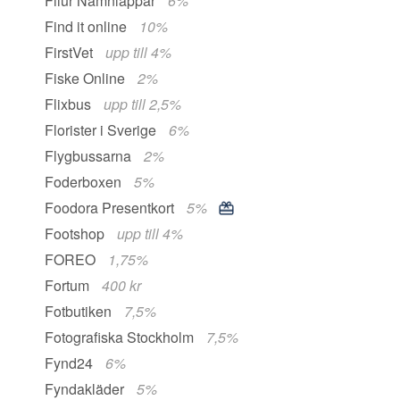
Filur Namnlappar
6%
Find it online
10%
FirstVet
upp till 4%
Fiske Online
2%
Flixbus
upp till 2,5%
Florister i Sverige
6%
Flygbussarna
2%
Foderboxen
5%
Foodora Presentkort
5%
Footshop
upp till 4%
FOREO
1,75%
Fortum
400 kr
Fotbutiken
7,5%
Fotografiska Stockholm
7,5%
Fynd24
6%
Fyndakläder
5%