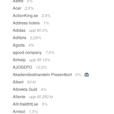
Aarke
5%
Acer
2,5%
ActionKing.se
3,5%
Address hotels
1%
Adidas
upp till 3%
Adlibris
2,25%
Agoda
3%
agood company
7,5%
Airhelp
upp till 15%
AJOSEPO
12,5%
Akademibokhandeln Presentkort
5%
Albert
50 kr
Albrekts Guld
4%
Allente
upp till 250 kr
Allt-fraktfritt.se
5%
Amisol
1,5%