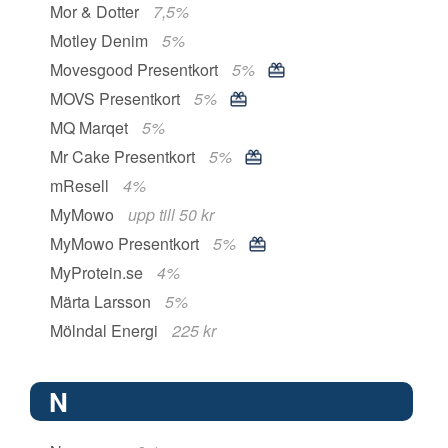
Mor & Dotter
7,5%
Motley Denim
5%
Movesgood Presentkort
5%
MOVS Presentkort
5%
MQ Marqet
5%
Mr Cake Presentkort
5%
mResell
4%
MyMowo
upp till 50 kr
MyMowo Presentkort
5%
MyProtein.se
4%
Märta Larsson
5%
Mölndal Energi
225 kr
N