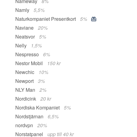
Nameway
8%
Namly
5,5%
Naturkompaniet Presentkort
5%
Naviane
20%
Neatsvor
5%
Nelly
1,5%
Nespresso
6%
Nestor Mobil
150 kr
Newchic
10%
Newport
3%
NLY Man
2%
Nordicink
20 kr
Nordiska Kompaniet
5%
Nordstjärnan
6,5%
nordvpn
20%
Norstatpanel
upp till 40 kr