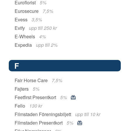
Euroflorist
5%
Eurosecure
7,5%
Evess
3,5%
Evify
upp till 250 kr
E-Wheels
4%
Expedia
upp till 2%
F
Fair Horse Care
7,5%
Fajters
5%
Feetfirst Presentkort
5%
Fello
130 kr
Filmstaden Föreningsbiljett
upp till 10 kr
Filmstaden Presentkort
5%