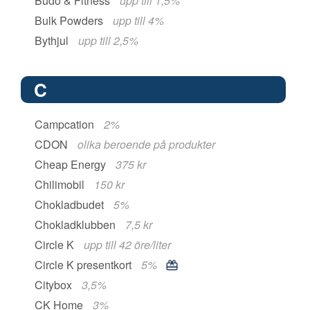
Budo & Fitness
upp till 1,5%
Bulk Powders
upp till 4%
Bythjul
upp till 2,5%
C
Campcation
2%
CDON
olika beroende på produkter
Cheap Energy
375 kr
Chilimobil
150 kr
Chokladbudet
5%
Chokladklubben
7,5 kr
Circle K
upp till 42 öre/liter
Circle K presentkort
5%
Citybox
3,5%
CK Home
3%