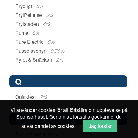
Prydligt
5%
PrylPelle.se
5%
Prylstaden
4%
Puma
2%
Pure Electric
5%
Pusselavenyn
3,75%
Pyret & Snäckan
2%
Q
Quicktest
7%
Vi använder cookies för att förbättra din upplevelse på
Sponsorhuset. Genom att fortsätta godkänner du
R
användandet av cookies.
Jag förstår
Racketspecialisten
2%