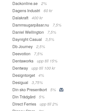
Dackonline.se
2%
Dagens Industri
60 kr
Dalakraft
400 kr
Dammsugarpåsar.nu
7,5%
Daniel Wellington
7,5%
Daynight Casual
3,5%
Db Journey
2,5%
Deevotion
7,5%
Dentaworks
upp till 15%
Dentway
upp till 100 kr
Designtorget
4%
Desigual
3,75%
Din sko Presentkort
5%
Din Trädgård
5%
Direct Ferries
upp till 2%