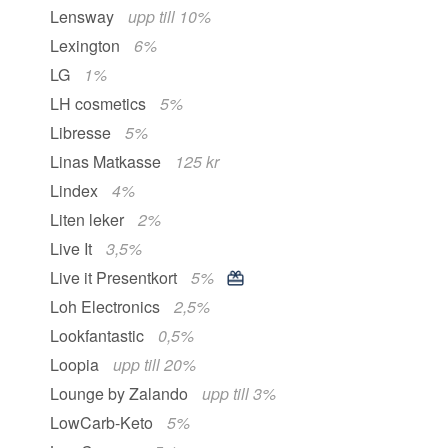
Lensway
upp till 10%
Lexington
6%
LG
1%
LH cosmetics
5%
Libresse
5%
Linas Matkasse
125 kr
Lindex
4%
Liten leker
2%
Live It
3,5%
Live it Presentkort
5%
Loh Electronics
2,5%
Lookfantastic
0,5%
Loopia
upp till 20%
Lounge by Zalando
upp till 3%
LowCarb-Keto
5%