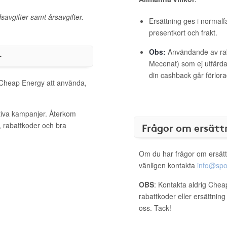
savgifter samt årsavgifter.
Ersättning ges i normalf
presentkort och frakt.
Obs:
Användande av raba
r
Mecenat) som ej utfärdat
din cashback går förlora
l Cheap Energy att använda,
tiva kampanjer. Återkom
, rabattkoder och bra
Frågor om ersätt
Om du har frågor om ersätt
vänligen kontakta
info@spo
OBS
: Kontakta aldrig Chea
rabattkoder eller ersättnin
oss. Tack!