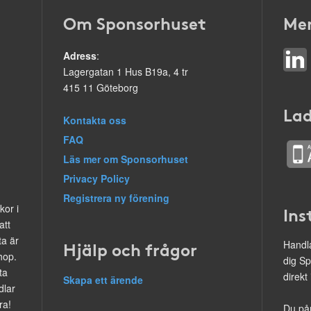
Om Sponsorhuset
Mer
Adress
:
Lagergatan 1 Hus B19a, 4 tr
415 11 Göteborg
Lad
Kontakta oss
FAQ
Läs mer om Sponsorhuset
Privacy Policy
Registrera ny förening
kor i
Ins
att
ta är
Hjälp och frågor
Handla
hop.
dig Sp
ta
direkt
Skapa ett ärende
dlar
ra!
Du på