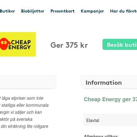
Butiker
Biobiljetter
Presentkort
Kampanjer
Har du före
Ger 375 kr
Besök buti
Information
gt låga elpriser som inte
Cheap Energy ger 375
v statliga eller kommunala
rgin vi säljer och kan
 aktör på svenska
Elavtal
in elräkning lite roligare
Allmänna villkor
: