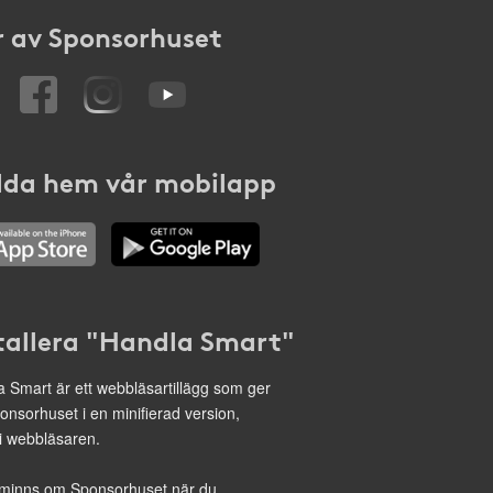
 av Sponsorhuset
da hem vår mobilapp
tallera "Handla Smart"
 Smart är ett webbläsartillägg som ger
onsorhuset i en minifierad version,
 i webbläsaren.
minns om Sponsorhuset när du