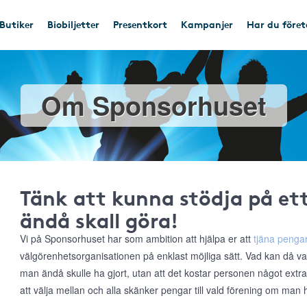
Butiker
Biobiljetter
Presentkort
Kampanjer
Har du före
Om Sponsorhuset
Tänk att kunna stödja på e
ändå skall göra!
Vi på Sponsorhuset har som ambition att hjälpa er att
tjäna pengar
välgörenhetsorganisationen på enklast möjliga sätt. Vad kan då va
man ändå skulle ha gjort, utan att det kostar personen något extr
att välja mellan och alla skänker pengar till vald förening om man