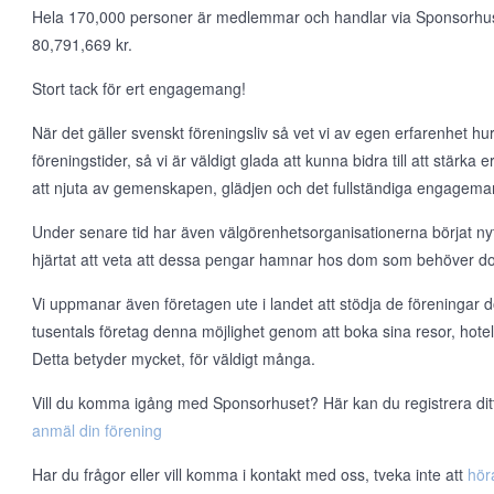
Hela 170,000 personer är medlemmar och handlar via Sponsorhuset v
80,791,669 kr.
Stort tack för ert engagemang!
När det gäller svenskt föreningsliv så vet vi av egen erfarenhet hur t
föreningstider, så vi är väldigt glada att kunna bidra till att stärka
att njuta av gemenskapen, glädjen och det fullständiga engageman
Under senare tid har även välgörenhetsorganisationerna börjat nyt
hjärtat att veta att dessa pengar hamnar hos dom som behöver d
Vi uppmanar även företagen ute i landet att stödja de föreningar d
tusentals företag denna möjlighet genom att boka sina resor, hote
Detta betyder mycket, för väldigt många.
Vill du komma igång med Sponsorhuset? Här kan du registrera ditt l
anmäl din förening
Har du frågor eller vill komma i kontakt med oss, tveka inte att
hör