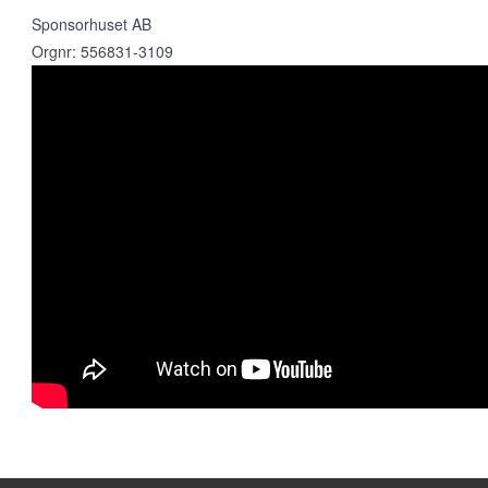
Sponsorhuset AB
Orgnr: 556831-3109