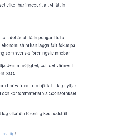
ilket har inneburit att vi fått in
ufft det är att få in pengar i tuffa
 er ekonomi så ni kan lägga fullt fokus på
g som svenskt föreningsliv innebär.
tja denna möjlighet, och det värmer i
om bäst.
om har varmast om hjärtat. Idag nyttjar
ll och kontorsmaterial via Sponsorhuset.
ag eller din förening kostnadsfritt -
a av dig
!