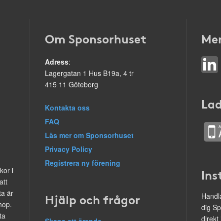
Om Sponsorhuset
Mer
Adress
:
Lagergatan 1 Hus B19a, 4 tr
415 11 Göteborg
Lad
Kontakta oss
FAQ
Läs mer om Sponsorhuset
Privacy Policy
Registrera ny förening
kor i
Ins
att
ta är
Hjälp och frågor
Handla
hop.
dig Sp
ta
direkt