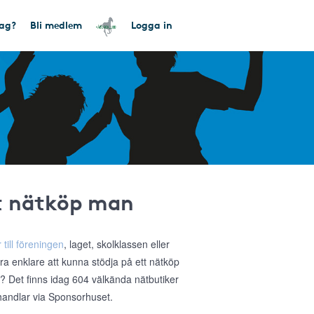
tag?
Bli medlem
Logga in
tt nätköp man
 till föreningen
, laget, skolklassen eller
ra enklare att kunna stödja på ett nätköp
a? Det finns idag 604 välkända nätbutiker
 handlar via Sponsorhuset.