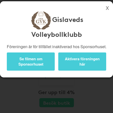
Gislaveds
Köp genom denna sida stöttar Gislaveds Volleybollklubb
Butiker
Biobiljetter
Volleybollklubb
Presentkort
Kampanjer
Föreningen är för tillfället inaktiverad hos Sponsorhuset.
Bli medlem
Logga in
Se filmen om
Aktivera föreningen
Sponsorhuset
här
Ger upp till 4%
Besök butik