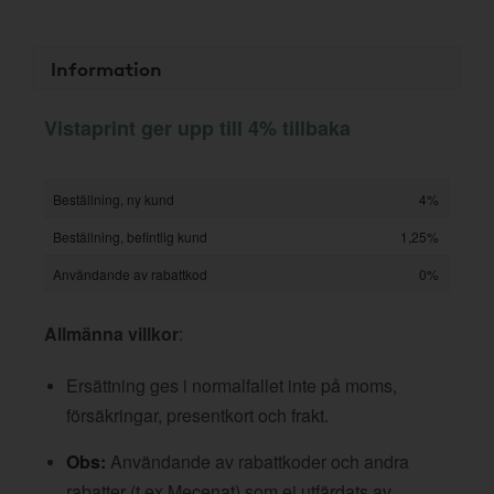
Information
Vistaprint ger upp till 4% tillbaka
Beställning, ny kund
4%
Beställning, befintlig kund
1,25%
Användande av rabattkod
0%
Allmänna villkor
:
Ersättning ges i normalfallet inte på moms,
försäkringar, presentkort och frakt.
Obs:
Användande av rabattkoder och andra
rabatter (t ex Mecenat) som ej utfärdats av