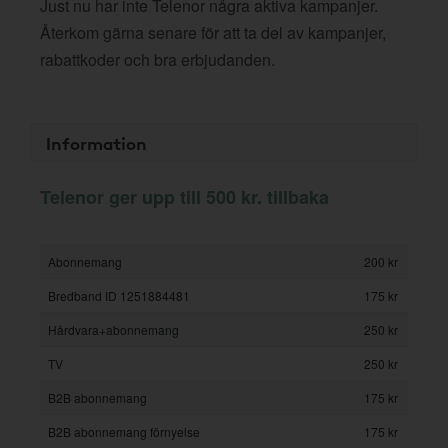
Just nu har inte Telenor några aktiva kampanjer.
Återkom gärna senare för att ta del av kampanjer,
rabattkoder och bra erbjudanden.
Information
Telenor ger upp till 500 kr. tillbaka
Abonnemang
200 kr
Bredband ID 1251884481
175 kr
Hårdvara+abonnemang
250 kr
TV
250 kr
B2B abonnemang
175 kr
B2B abonnemang förnyelse
175 kr