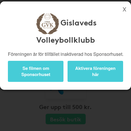
Gislaveds
Köp genom denna sida stöttar Gislaveds Volleybollklubb
Butiker
Biobiljetter
Volleybollklubb
Presentkort
Kampanjer
Föreningen är för tillfället inaktiverad hos Sponsorhuset.
Bli medlem
Logga in
Se filmen om
Aktivera föreningen
Sponsorhuset
här
Ger upp till 500 kr.
Besök butik