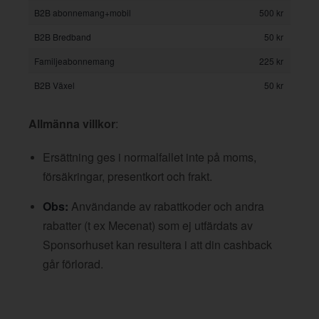
B2B abonnemang+mobil
500 kr
B2B Bredband
50 kr
Familjeabonnemang
225 kr
B2B Växel
50 kr
Allmänna villkor
:
Ersättning ges i normalfallet inte på moms,
försäkringar, presentkort och frakt.
Obs:
Användande av rabattkoder och andra
rabatter (t ex Mecenat) som ej utfärdats av
Sponsorhuset kan resultera i att din cashback
går förlorad.