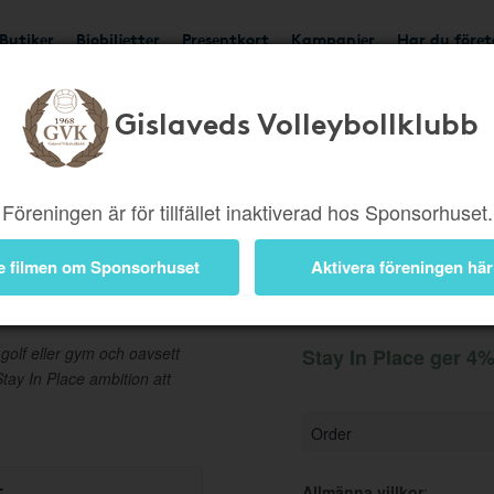
Butiker
Biobiljetter
Presentkort
Kampanjer
Har du före
Gislaveds Volleybollklubb
Ger 4%
Besök butik
Föreningen är för tillfället inaktiverad hos Sponsorhuset.
e filmen om Sponsorhuset
Aktivera föreningen här
Information
 golf eller gym och oavsett
Stay In Place ger 4%
Stay In Place ambition att
Order
r
Allmänna villkor
: