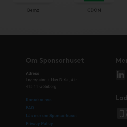
Bemz
CDON
Om Sponsorhuset
Mer
Adress
:
Lagergatan 1 Hus B19a, 4 tr
415 11 Göteborg
Lad
Kontakta oss
FAQ
Läs mer om Sponsorhuset
Privacy Policy