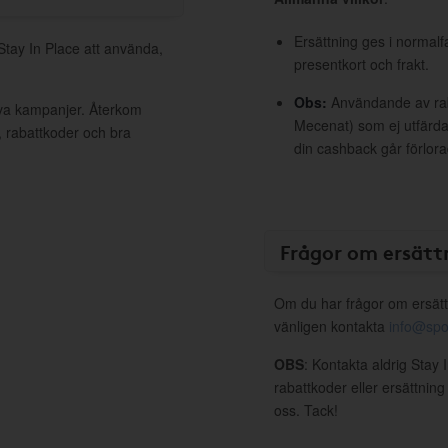
Ersättning ges i normalf
 Stay In Place att använda,
presentkort och frakt.
Obs:
Användande av raba
tiva kampanjer. Återkom
Mecenat) som ej utfärdat
, rabattkoder och bra
din cashback går förlora
Frågor om ersätt
Om du har frågor om ersätt
vänligen kontakta
info@spo
OBS
: Kontakta aldrig Stay 
rabattkoder eller ersättnin
oss. Tack!