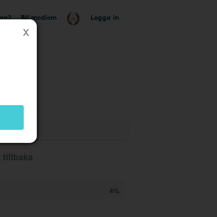
tag?
Bli medlem
Logga in
 tillbaka
4%