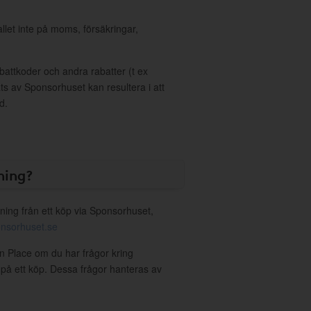
allet inte på moms, försäkringar,
ttkoder och andra rabatter (t ex
s av Sponsorhuset kan resultera i att
d.
ning?
ning från ett köp via Sponsorhuset,
nsorhuset.se
In Place om du har frågor kring
g på ett köp. Dessa frågor hanteras av