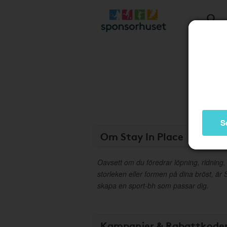
S
Om Stay In Place
Oavsett om du föredrar löpning, ridning,
storleken eller formen på dina bröst, är 
skapa en sport-bh som passar dig.
Kampanjer & Rabattkode