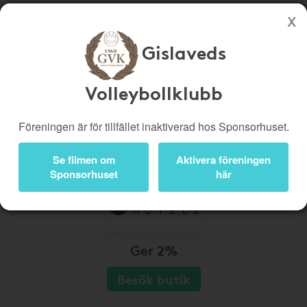
Gislaveds
Köp genom denna sida stöttar Gislaveds Volleybollklubb
Butiker
Biobiljetter
Volleybollklubb
Presentkort
Kampanjer
Föreningen är för tillfället inaktiverad hos Sponsorhuset.
Bli medlem
Logga in
Se filmen om
Aktivera föreningen
Sponsorhuset
här
Ger 2%
Besök butik