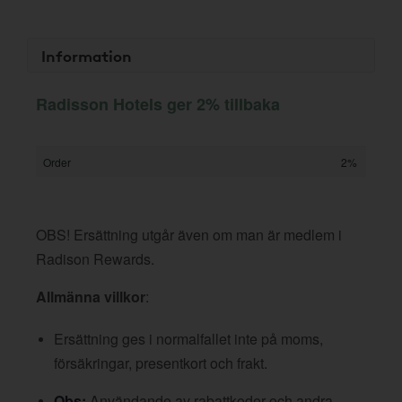
Information
Radisson Hotels ger 2% tillbaka
Order
2%
OBS! Ersättning utgår även om man är medlem i
Radison Rewards.
Allmänna villkor
:
Ersättning ges i normalfallet inte på moms,
försäkringar, presentkort och frakt.
Obs:
Användande av rabattkoder och andra