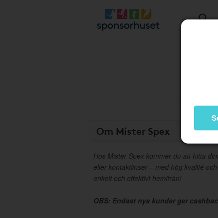
S
Om Mister Spex
Hos Mister Spex kommer du att hitta di
eller kontaktlinser – med hög kvalité och
enkelt och effektivt hemifrån!
OBS: Endast nya kunder ger cashbac