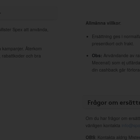
r
Allmänna villkor
:
 Mister Spex att använda,
Ersättning ges i normalf
presentkort och frakt.
va kampanjer. Återkom
Obs:
Användande av raba
, rabattkoder och bra
Mecenat) som ej utfärdat
din cashback går förlora
Frågor om ersätt
Om du har frågor om ersätt
vänligen kontakta
info@spo
OBS
: Kontakta aldrig Mist