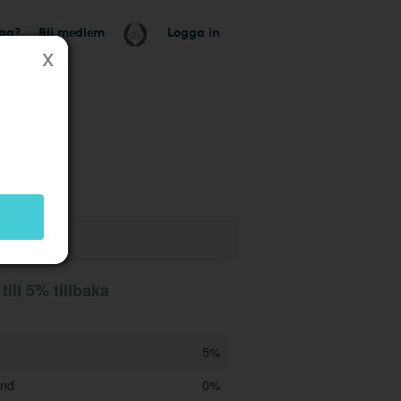
tag?
Bli medlem
Logga in
utik
ill 5% tillbaka
5%
und
0%