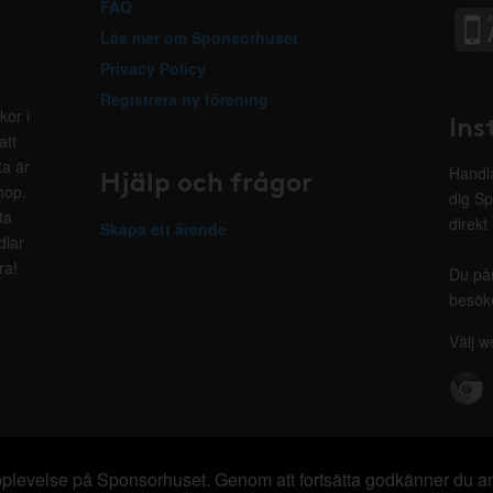
FAQ
Läs mer om Sponsorhuset
Privacy Policy
Registrera ny förening
kor i
Ins
att
ta är
Hjälp och frågor
Handla
hop.
dig Sp
ta
direkt
Skapa ett ärende
dlar
ra!
Du på
besöke
Välj w
 upplevelse på Sponsorhuset. Genom att fortsätta godkänner du