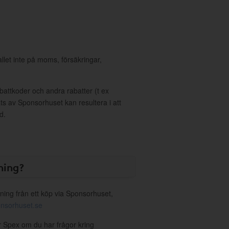
allet inte på moms, försäkringar,
ttkoder och andra rabatter (t ex
s av Sponsorhuset kan resultera i att
d.
ning?
ning från ett köp via Sponsorhuset,
nsorhuset.se
er Spex om du har frågor kring