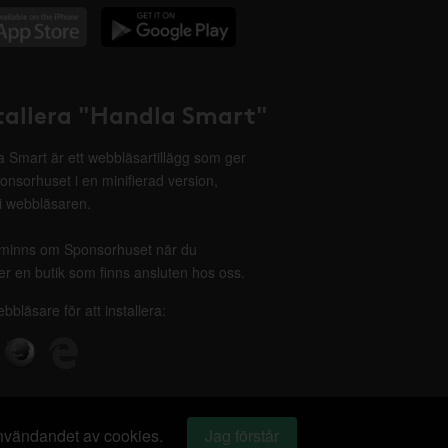
tallera "Handla Smart"
 Smart är ett webbläsartillägg som ger
onsorhuset i en minifierad version,
 i webbläsaren.
minns om Sponsorhuset när du
r en butik som finns ansluten hos oss.
ebbläsare för att installera:
 användandet av cookies.
Jag förstår