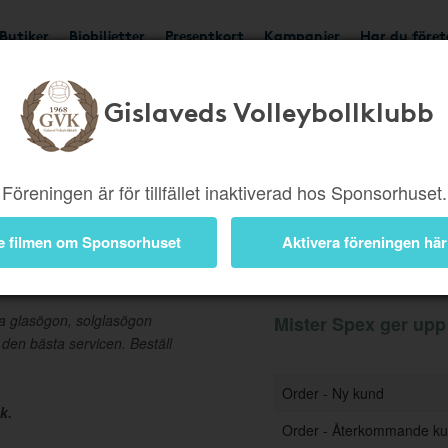
Butiker
Biobiljetter
Presentkort
Kampanjer
Har du före
Gislaveds Volleybollklubb
Ger upp till 5%
Besök b
Föreningen är för tillfället inaktiverad hos Sponsorhuset.
e filmen om Sponsorhuset
Aktivera föreningen här
Information
na glasögon, solglasögon
Mister Spex ger upp t
 den bästa servicen. Beställ
Order - Ny kund
k.
Order - Återkommande k