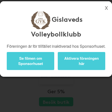
Gislaveds
Köp genom denna sida stöttar Gislaveds Volleybollklubb
Butiker
Biobiljetter
Volleybollklubb
Presentkort
Kampanjer
Föreningen är för tillfället inaktiverad hos Sponsorhuset.
Bli medlem
Logga in
Se filmen om
Aktivera föreningen
Sponsorhuset
här
Ger 5%
Besök butik