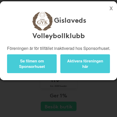
Gislaveds
Köp genom denna sida stöttar Gislaveds Volleybollklubb
Butiker
Biobiljetter
Volleybollklubb
Presentkort
Kampanjer
Föreningen är för tillfället inaktiverad hos Sponsorhuset.
Bli medlem
Logga in
Se filmen om
Aktivera föreningen
Sponsorhuset
här
Ger 1%
Besök butik