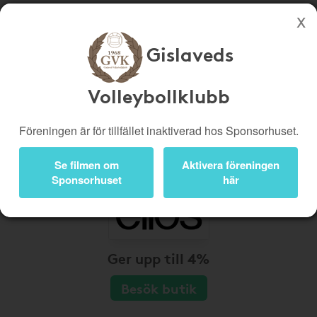
Gislaveds
Köp genom denna sida stöttar Gislaveds Volleybollklubb
Butiker
Biobiljetter
Volleybollklubb
Presentkort
Kampanjer
Föreningen är för tillfället inaktiverad hos Sponsorhuset.
Bli medlem
Logga in
Se filmen om
Aktivera föreningen
Sponsorhuset
här
Ger upp till 4%
Besök butik