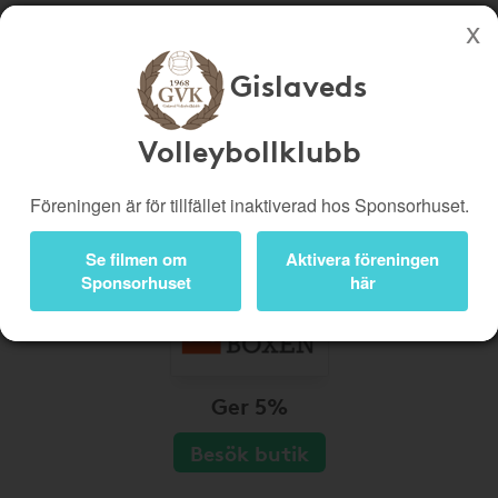
Gislaveds
Köp genom denna sida stöttar Gislaveds Volleybollklubb
Butiker
Biobiljetter
Volleybollklubb
Presentkort
Kampanjer
Föreningen är för tillfället inaktiverad hos Sponsorhuset.
Bli medlem
Logga in
Se filmen om
Aktivera föreningen
Sponsorhuset
här
Ger 5%
Besök butik