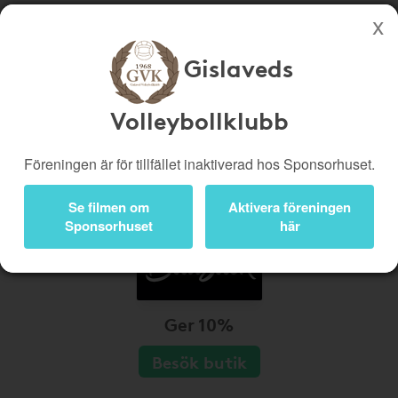
Gislaveds
Köp genom denna sida stöttar Gislaveds Volleybollklubb
Butiker
Biobiljetter
Volleybollklubb
Presentkort
Kampanjer
Föreningen är för tillfället inaktiverad hos Sponsorhuset.
Bli medlem
Logga in
Se filmen om
Aktivera föreningen
Sponsorhuset
här
Ger 10%
Besök butik