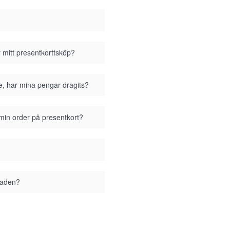
r mitt presentkorttsköp?
se, har mina pengar dragits?
 min order på presentkort?
staden?