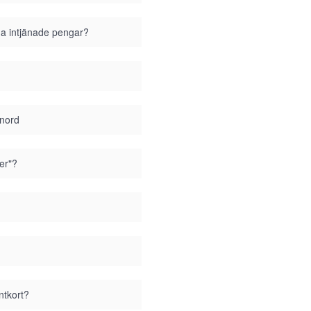
ina intjänade pengar?
enord
er"?
ntkort?