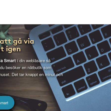
att gå via
t igen
i din webläsare så
la Smart
 du besöker en nätbutik som
uset. Det tar knappt en minut och
smart