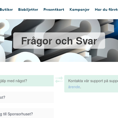
Butiker
Biobiljetter
Presentkort
Kampanjer
Har du före
Frågor och Svar
hjälp med något?
Kontakta vår support på supp
ärende
.
got?
g till Sponsorhuset?