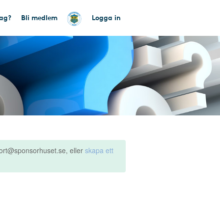
tag?
Bli medlem
Logga in
ort@sponsorhuset.se, eller
skapa ett