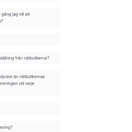
gång jag vill att
g?
tällning från nätbutikerna?
i dyrare än nätbutikernas
föreningen vid varje
rening?