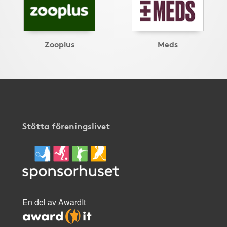
Zooplus
Meds
Stötta föreningslivet
En del av AwardIt