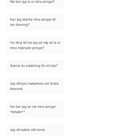
När kan jag ta ut mina pengar?
Kan jag skänka mina pengar till
min förening?
Hur lång tid har jag på mig att ta ut
mina intjänade pengar?
Saknar du ersättning för ett köp?
Jag vill byta mailadress och ändra
lösenord
Hur kan jag se när mina pengar
"förfaller"?
Jag vill radera mitt konto