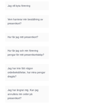
Jag vill byta förening
Vem hanterar min beställning av
presentkort?
Hur får jag mitt presentkort?
Hur får jag och min förening
pengar för mitt presentkorttsköp?
Jag har inte fått någon
orderbekräftelse, har mina pengar
dragits?
Jag har ångrat mig. Kan jag
annullera min order på
presentkort?