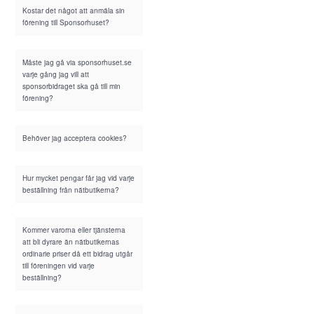
Kostar det något att anmäla sin
förening till Sponsorhuset?
Måste jag gå via sponsorhuset.se
varje gång jag vill att
sponsorbidraget ska gå till min
förening?
Behöver jag acceptera cookies?
Hur mycket pengar får jag vid varje
beställning från nätbutikerna?
Kommer varorna eller tjänsterna
att bli dyrare än nätbutikernas
ordinarie priser då ett bidrag utgår
till föreningen vid varje
beställning?