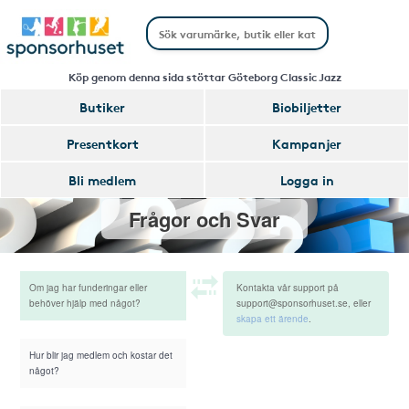
Köp genom denna sida stöttar Göteborg Classic Jazz
Butiker
Biobiljetter
Presentkort
Kampanjer
Bli medlem
Logga in
Frågor och Svar
Om jag har funderingar eller
Kontakta vår support på
behöver hjälp med något?
support@sponsorhuset.se, eller
skapa ett ärende
.
Hur blir jag medlem och kostar det
något?