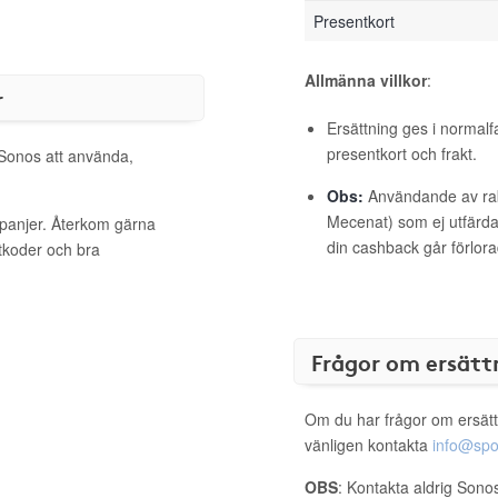
Presentkort
Allmänna villkor
:
r
Ersättning ges i normalf
presentkort och frakt.
 Sonos att använda,
Obs:
Användande av raba
Mecenat) som ej utfärdat
mpanjer. Återkom gärna
din cashback går förlora
ttkoder och bra
Frågor om ersätt
Om du har frågor om ersätt
vänligen kontakta
info@spo
OBS
: Kontakta aldrig Sono