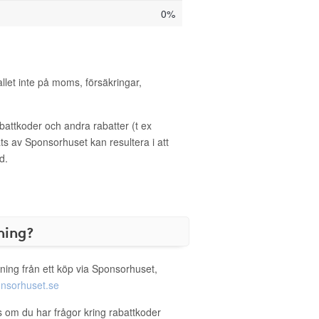
0%
allet inte på moms, försäkringar,
ttkoder och andra rabatter (t ex
s av Sponsorhuset kan resultera i att
d.
ning?
ning från ett köp via Sponsorhuset,
nsorhuset.se
s om du har frågor kring rabattkoder