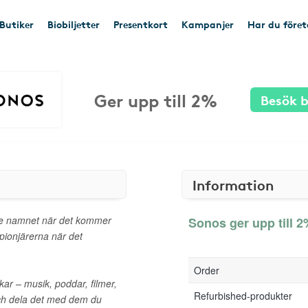
Butiker
Biobiljetter
Presentkort
Kampanjer
Har du före
Ger upp till 2%
Besök b
Information
ngre namnet när det kommer
Sonos ger upp till 2
 pionjärerna när det
Order
kar – musik, poddar, filmer,
Refurbished-produkter
ch dela det med dem du