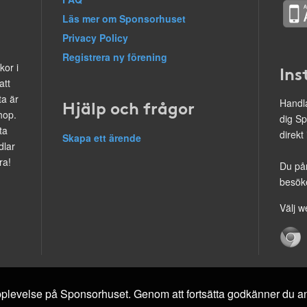
Läs mer om Sponsorhuset
Privacy Policy
Registrera ny förening
kor i
Ins
att
ta är
Hjälp och frågor
Handla
hop.
dig Sp
ta
direkt
Skapa ett ärende
dlar
ra!
Du på
besöke
Välj w
 upplevelse på Sponsorhuset. Genom att fortsätta godkänner du