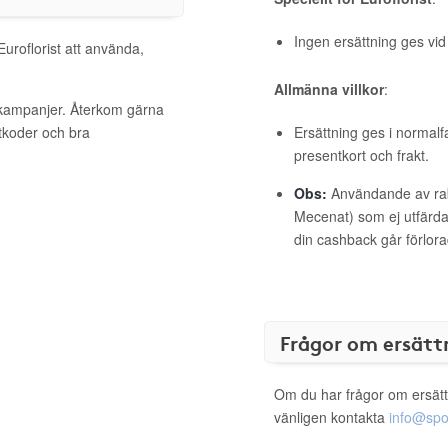
Ingen ersättning ges vi
Euroflorist att använda,
Allmänna villkor
:
a kampanjer. Återkom gärna
ttkoder och bra
Ersättning ges i normalf
presentkort och frakt.
Obs:
Användande av raba
Mecenat) som ej utfärdat
din cashback går förlora
Frågor om ersätt
Om du har frågor om ersätt
vänligen kontakta
info@spo