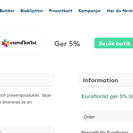
Butiker
Biobiljetter
Presentkort
Kampanjer
Har du före
Ger 5%
Besök butik
Information
och presentprodukter. Varje
Euroflorist ger 5% ti
h levereras av en
Order
r
Speciellt för Euroflorist
: