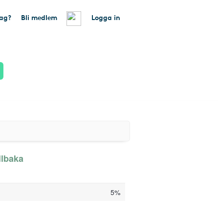
tag?
Bli medlem
Logga in
llbaka
5%