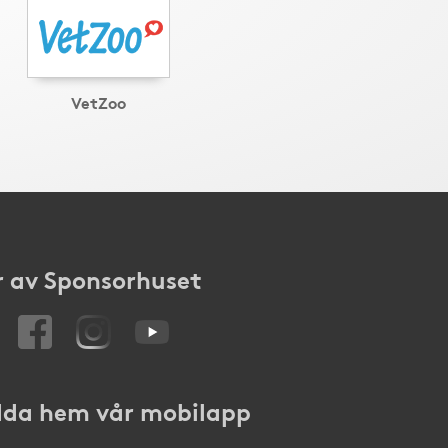
VetZoo
 av Sponsorhuset
da hem vår mobilapp