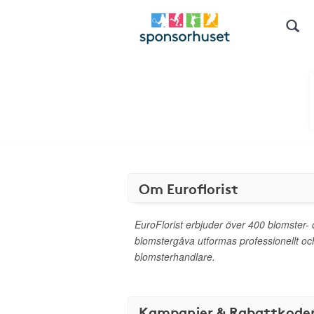
Om Euroflorist
EuroFlorist erbjuder över 400 blomster- 
blomstergåva utformas professionellt oc
blomsterhandlare.
Kampanjer & Rabattkode