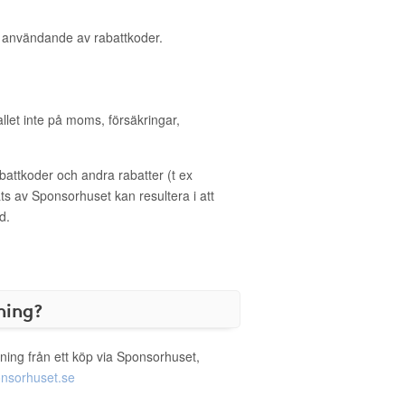
d användande av rabattkoder.
allet inte på moms, försäkringar,
ttkoder och andra rabatter (t ex
s av Sponsorhuset kan resultera i att
d.
ning?
ning från ett köp via Sponsorhuset,
nsorhuset.se