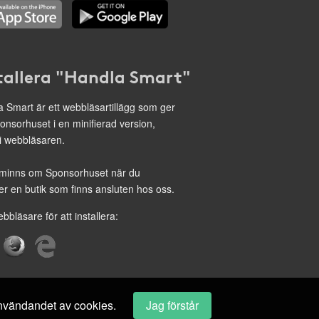
tallera "Handla Smart"
 Smart är ett webbläsartillägg som ger
onsorhuset i en minifierad version,
 i webbläsaren.
minns om Sponsorhuset när du
r en butik som finns ansluten hos oss.
ebbläsare för att installera:
 användandet av cookies.
Jag förstår