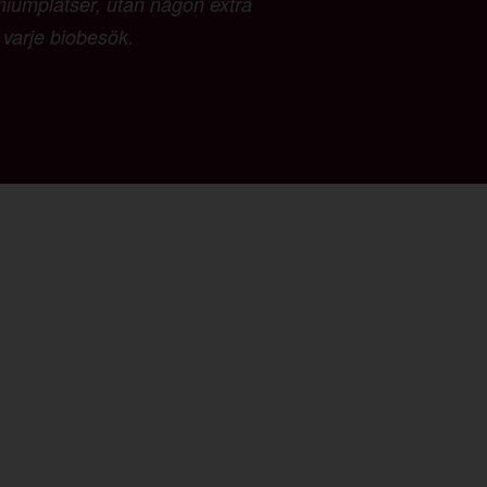
emiumplatser, utan någon extra
d varje biobesök.