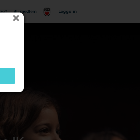
tag?
Bli medlem
Logga in