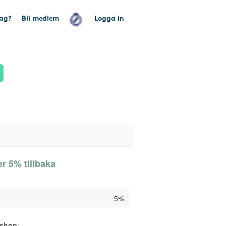
tag?
Bli medlem
Logga in
r 5% tillbaka
5%
sshop
: