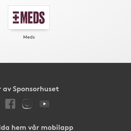
Meds
 av Sponsorhuset
da hem vår mobilapp