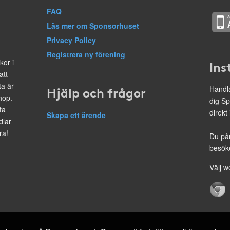
FAQ
Läs mer om Sponsorhuset
Privacy Policy
Registrera ny förening
kor i
Ins
att
ta är
Hjälp och frågor
Handla
hop.
dig Sp
ta
direkt
Skapa ett ärende
dlar
ra!
Du på
besöke
Välj w