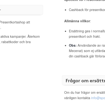
r
Cashback för presentkort 
Allmänna villkor
:
 Presentkortsshop att
.
Ersättning ges i normalf
 aktiva kampanjer. Återkom
presentkort och frakt.
, rabattkoder och bra
Obs:
Användande av raba
Mecenat) som ej utfärdat
din cashback går förlora
Frågor om ersätt
Om du har frågor om ersätt
vänligen kontakta
info@spo