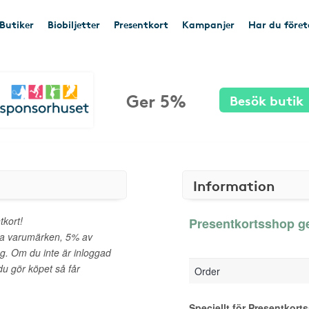
Butiker
Biobiljetter
Presentkort
Kampanjer
Har du före
Ger 5%
Besök butik
Information
tkort!
Presentkortsshop ge
da varumärken, 5% av
ng. Om du inte är inloggad
u gör köpet så får
Order
Speciellt för Presentkort