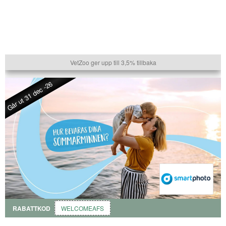
VetZoo ger upp till 3,5% tillbaka
Går ut 31 dec -26
RABATTKOD
WELCOMEAFS