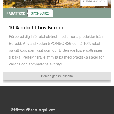
RABATTKOD
SPONSOR26
10% rabatt hos Beredd
Förbered dig inför utehalvåret med smarta produkter från
Beredd. Använd koden SPONSOR26 och få 10% rabatt
på ditt köp, samtidigt som du får den vanliga ersättningen
tillbaka. Perfekt tillfälle att fylla på med praktiska saker för
vårens och sommarens äventyr.
Beredd ger 4% tillbaka
Stötta föreningslivet