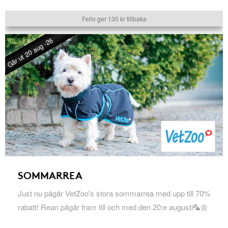
Fello ger 130 kr tillbaka
Går ut 20 aug -26
SOMMARREA
Just nu pågår VetZoo's stora sommarrea med upp till 70%
rabatt! Rean pågår fram till och med den 20:e augusti🦜🌼