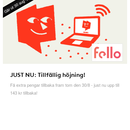
Går ut 30 aug -26
JUST NU: Tillfällig höjning!
Få extra pengar tillbaka fram tom den 30/8 - just nu upp till
143 kr tillbaka!