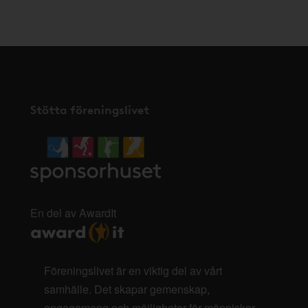
här
.
Stötta föreningslivet
En del av AwardIt
Föreningslivet är en viktig del av vårt
samhälle. Det skapar gemenskap,
engagemang och möjligheter för människor