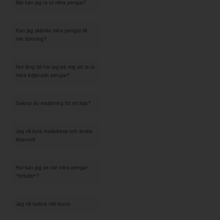
När kan jag ta ut mina pengar?
Kan jag skänka mina pengar till
min förening?
Hur lång tid har jag på mig att ta ut
mina intjänade pengar?
Saknar du ersättning för ett köp?
Jag vill byta mailadress och ändra
lösenord
Hur kan jag se när mina pengar
"förfaller"?
Jag vill radera mitt konto