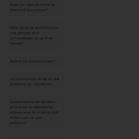
Kostar det något att anmäla sin
förening till Sponsorhuset?
Måste jag gå via sponsorhuset.se
varje gång jag vill att
sponsorbidraget ska gå till min
förening?
Behöver jag acceptera cookies?
Hur mycket pengar får jag vid varje
beställning från nätbutikerna?
Kommer varorna eller tjänsterna
att bli dyrare än nätbutikernas
ordinarie priser då ett bidrag utgår
till föreningen vid varje
beställning?