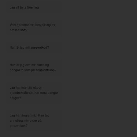
Jag vill byta förening
Vem hanterar min beställning av
presentkort?
Hur får jag mitt presentkort?
Hur får jag och min förening
pengar för mitt presentkorttsköp?
Jag har inte fått någon
orderbekräftelse, har mina pengar
dragits?
Jag har ångrat mig. Kan jag
annullera min order på
presentkort?