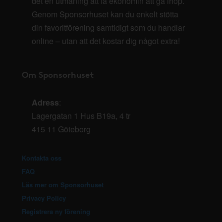
det en utmaning att få ekonomin att gå ihop.
Genom Sponsorhuset kan du enkelt stötta
din favoritförening samtidigt som du handlar
online – utan att det kostar dig något extra!
Om Sponsorhuset
Adress
:
Lagergatan 1 Hus B19a, 4 tr
415 11 Göteborg
Kontakta oss
FAQ
Läs mer om Sponsorhuset
Privacy Policy
Registrera ny förening