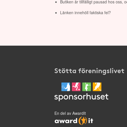
Butiken är tillfälligt pausad hos oss,
Länken innehöll faktiska fel?
Stötta föreningslivet
En del av AwardIt