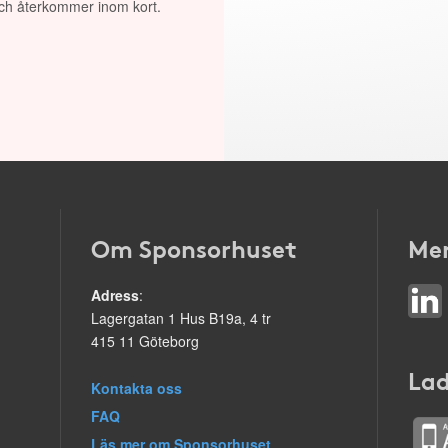
 och återkommer inom kort.
Om Sponsorhuset
Mer
Adress
:
Lagergatan 1 Hus B19a, 4 tr
415 11 Göteborg
Lad
Kontakta oss
FAQ
Läs mer om Sponsorhuset