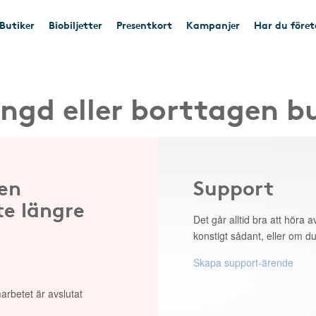
Butiker
Biobiljetter
Presentkort
Kampanjer
Har du före
ngd eller borttagen b
 en
Support
te längre
Det går alltid bra att höra av
konstigt sådant, eller om du
Skapa support-ärende
arbetet är avslutat