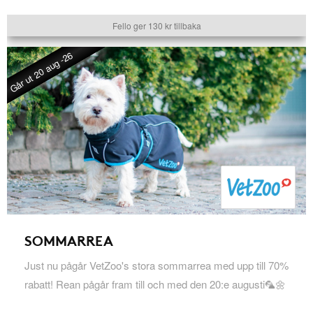
Fello ger 130 kr tillbaka
Går ut 20 aug -26
SOMMARREA
Just nu pågår VetZoo's stora sommarrea med upp till 70%
rabatt! Rean pågår fram till och med den 20:e augusti🦜🌼