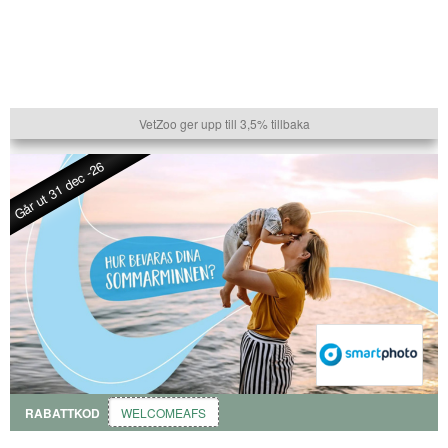
VetZoo ger upp till 3,5% tillbaka
Går ut 31 dec -26
RABATTKOD
WELCOMEAFS