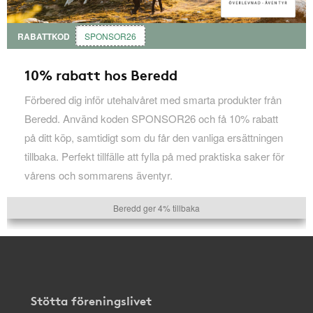
RABATTKOD
SPONSOR26
10% rabatt hos Beredd
Förbered dig inför utehalvåret med smarta produkter från
Beredd. Använd koden SPONSOR26 och få 10% rabatt
på ditt köp, samtidigt som du får den vanliga ersättningen
tillbaka. Perfekt tillfälle att fylla på med praktiska saker för
vårens och sommarens äventyr.
Beredd ger 4% tillbaka
Stötta föreningslivet