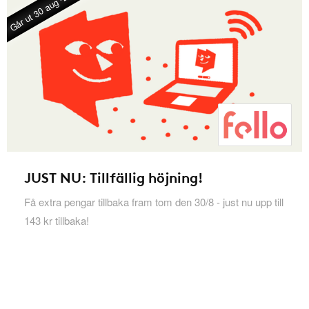
Går ut 30 aug -26
JUST NU: Tillfällig höjning!
Få extra pengar tillbaka fram tom den 30/8 - just nu upp till
143 kr tillbaka!