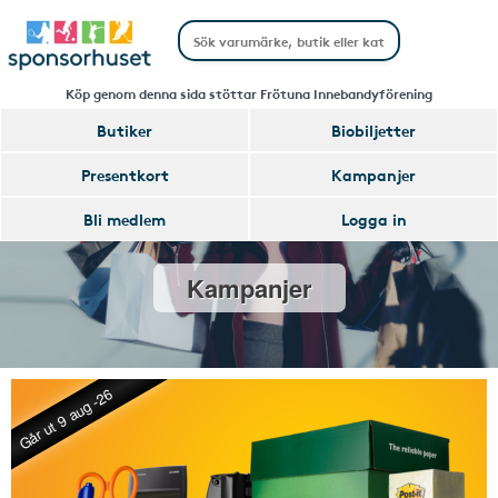
Köp genom denna sida stöttar Frötuna Innebandyförening
Butiker
Biobiljetter
Presentkort
Kampanjer
Bli medlem
Logga in
Kampanjer
Går ut 9 aug -26