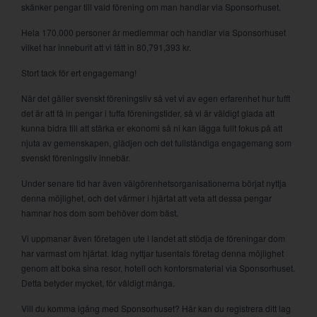
skänker pengar till vald förening om man handlar via Sponsorhuset.
Hela 170,000 personer är medlemmar och handlar via Sponsorhuset
vilket har inneburit att vi fått in 80,791,393 kr.
Stort tack för ert engagemang!
När det gäller svenskt föreningsliv så vet vi av egen erfarenhet hur tufft
det är att få in pengar i tuffa föreningstider, så vi är väldigt glada att
kunna bidra till att stärka er ekonomi så ni kan lägga fullt fokus på att
njuta av gemenskapen, glädjen och det fullständiga engagemang som
svenskt föreningsliv innebär.
Under senare tid har även välgörenhetsorganisationerna börjat nyttja
denna möjlighet, och det värmer i hjärtat att veta att dessa pengar
hamnar hos dom som behöver dom bäst.
Vi uppmanar även företagen ute i landet att stödja de föreningar dom
har varmast om hjärtat. Idag nyttjar tusentals företag denna möjlighet
genom att boka sina resor, hotell och kontorsmaterial via Sponsorhuset.
Detta betyder mycket, för väldigt många.
Vill du komma igång med Sponsorhuset? Här kan du registrera ditt lag