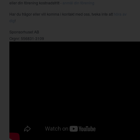
eller din förening kostnadsfritt -
anmäl din förening
Har du frågor eller vill komma i kontakt med oss, tveka inte att
höra av
dig
!
Sponsorhuset AB
Orgnr: 556831-3109