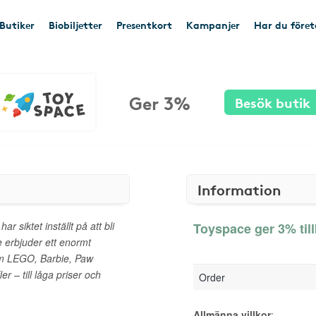
Butiker
Biobiljetter
Presentkort
Kampanjer
Har du före
Ger 3%
Besök butik
Information
 siktet inställt på att bli
Toyspace ger 3% til
e erbjuder ett enormt
m LEGO, Barbie, Paw
 – till låga priser och
Order
Allmänna villkor
: