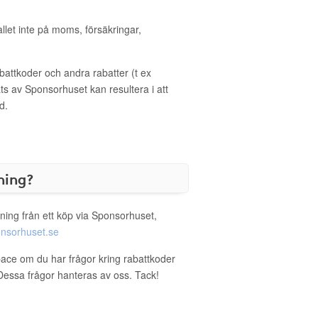
allet inte på moms, försäkringar,
ttkoder och andra rabatter (t ex
s av Sponsorhuset kan resultera i att
d.
ning?
ning från ett köp via Sponsorhuset,
nsorhuset.se
pace om du har frågor kring rabattkoder
. Dessa frågor hanteras av oss. Tack!