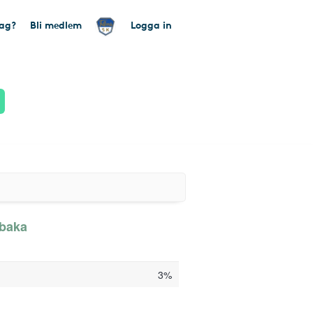
tag?
Bli medlem
Logga in
lbaka
3%