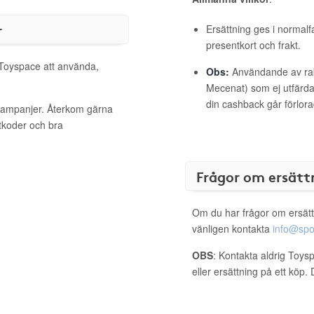
r
Ersättning ges i normalf
presentkort och frakt.
l Toyspace att använda,
Obs:
Användande av raba
Mecenat) som ej utfärdat
din cashback går förlora
 kampanjer. Återkom gärna
ttkoder och bra
Frågor om ersätt
Om du har frågor om ersätt
vänligen kontakta
info@spo
OBS
: Kontakta aldrig Toys
eller ersättning på ett köp