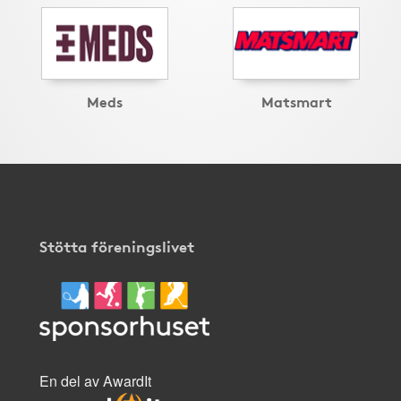
Meds
Matsmart
Stötta föreningslivet
En del av AwardIt