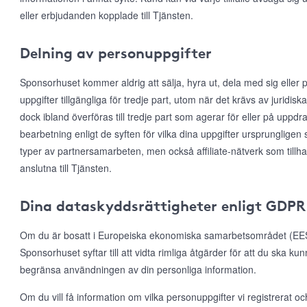
eller erbjudanden kopplade till Tjänsten.
Delning av personuppgifter
Sponsorhuset kommer aldrig att sälja, hyra ut, dela med sig eller p
uppgifter tillgängliga för tredje part, utom när det krävs av juridis
dock ibland överföras till tredje part som agerar för eller på uppd
bearbetning enligt de syften för vilka dina uppgifter ursprungligen 
typer av partnersamarbeten, men också affiliate-nätverk som till
anslutna till Tjänsten.
Dina dataskyddsrättigheter enligt GDPR
Om du är bosatt i Europeiska ekonomiska samarbetsområdet (EES)
Sponsorhuset syftar till att vidta rimliga åtgärder för att du ska ku
begränsa användningen av din personliga information.
Om du vill få information om vilka personuppgifter vi registrerat och