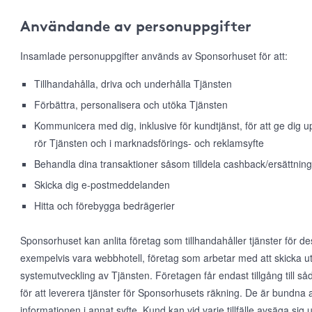
Användande av personuppgifter
Insamlade personuppgifter används av Sponsorhuset för att:
Tillhandahålla, driva och underhålla Tjänsten
Förbättra, personalisera och utöka Tjänsten
Kommunicera med dig, inklusive för kundtjänst, för att ge dig
rör Tjänsten och i marknadsförings- och reklamsyfte
Behandla dina transaktioner såsom tilldela cashback/ersättning
Skicka dig e-postmeddelanden
Hitta och förebygga bedrägerier
Sponsorhuset kan anlita företag som tillhandahåller tjänster för d
exempelvis vara webbhotell, företag som arbetar med att skicka ut
systemutveckling av Tjänsten. Företagen får endast tillgång till 
för att leverera tjänster för Sponsorhusets räkning. De är bundna 
informationen i annat syfte. Kund kan vid varje tillfälle avsäga s