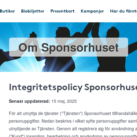
Butiker
Biobiljetter
Presentkort
Kampanjer
Har du före
Om Sponsorhuset
Integritetspolicy Sponsorhus
Senast uppdaterad:
15 maj, 2025
För att utnyttja de tjänster ("Tjänsten") Sponsorhuset tillhandahål
personuppgifter. Nedan beskrivs i vilket syfte personuppgifter s
utnyttjande av Tjänsten. Genom att registrera sig för användnin
("Kund") insamling, bearbetning och användning av personuppgifte