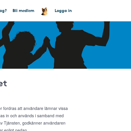
tag?
Bli medlem
Logga in
et
ler fordras att användare lämnar vissa
amlas in och används i samband med
g av Tjänsten, godkänner användaren
r enligt nedan.