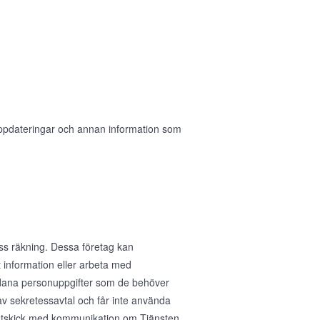
 uppdateringar och annan information som
ess räkning. Dessa företag kan
 information eller arbeta med
sådana personuppgifter som de behöver
av sekretessavtal och får inte använda
ig utskick med kommunikation om Tjänsten