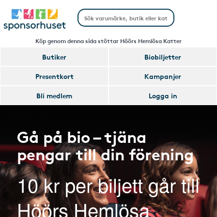
Köp genom denna sida stöttar Höörs Hemlösa Katter
Butiker
Biobiljetter
Presentkort
Kampanjer
Bli medlem
Logga in
Gå på bio – tjäna
pengar till din förening
10 kr per biljett går till
Höörs Hemlösa