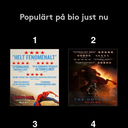
Populärt på bio just nu
1
2
3
4