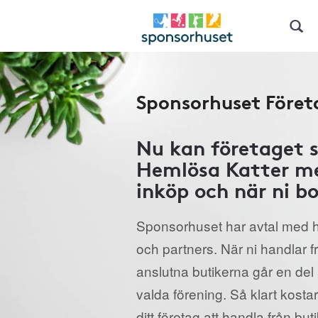
Sponsorhuset Föret
Nu kan företaget 
Hemlösa Katter me
inköp och när ni bo
Sponsorhuset har avtal med h
och partners. När ni handlar 
anslutna butikerna går en del a
valda förening. Så klart kostar
ditt företag att handla från but