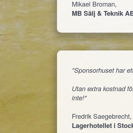
Mikael Broman,
MB Sälj & Teknik A
"Sponsorhuset har ett
Utan extra kostnad för
inte!"
Fredrik Saegebrecht,
Lagerhotellet i Sto