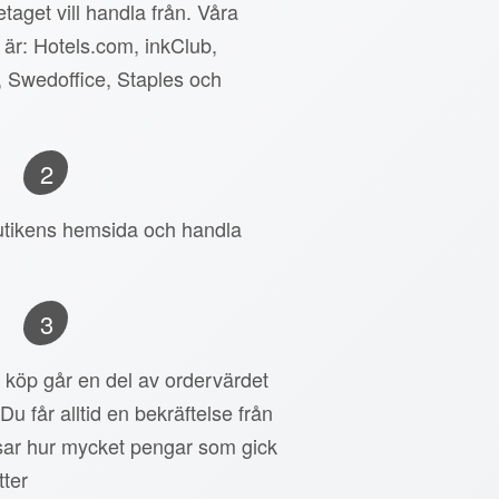
taget vill handla från. Våra
 är: Hotels.com, inkClub,
, Swedoffice, Staples och
2
 butikens hemsida och handla
3
tt köp går en del av ordervärdet
 Du får alltid en bekräftelse från
ar hur mycket pengar som gick
tter