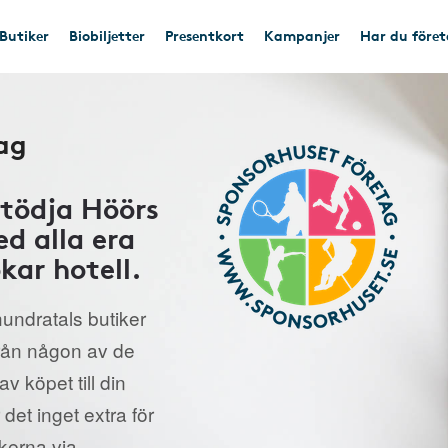
Butiker
Biobiljetter
Presentkort
Kampanjer
Har du före
ag
stödja Höörs
d alla era
kar hotell.
undratals butiker
från någon av de
v köpet till din
 det inget extra för
ikerna via