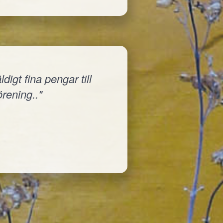
igt fina pengar till
örening.."