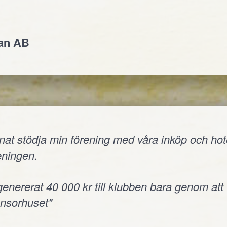
jan AB
nnat stödja min förening med våra inköp och hote
reningen.
 genererat 40 000 kr till klubben bara genom att
onsorhuset"