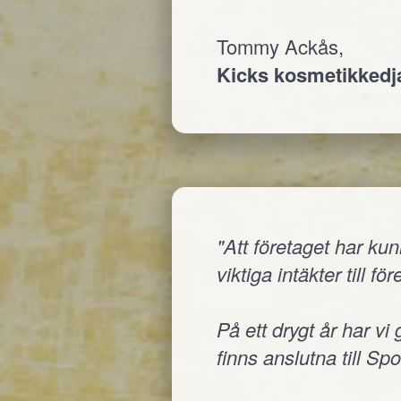
Tommy Ackås,
Kicks kosmetikked
"Att företaget har ku
viktiga intäkter till fö
På ett drygt år har vi
finns anslutna till Sp