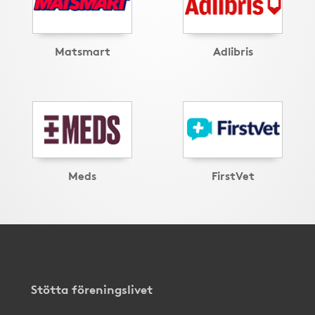
Matsmart
Adlibris
Meds
FirstVet
Stötta föreningslivet