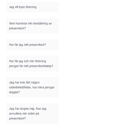
Jag vill byta förening
Vem hanterar min beställning av
presentkort?
Hur får jag mitt presentkort?
Hur får jag och min förening
pengar för mitt presentkorttsköp?
Jag har inte fått någon
orderbekräftelse, har mina pengar
dragits?
Jag har ångrat mig. Kan jag
annullera min order på
presentkort?