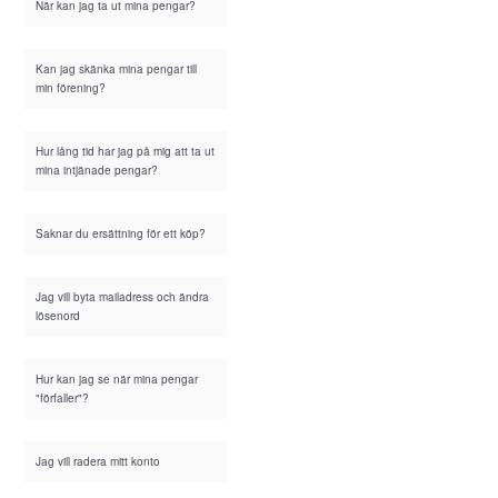
När kan jag ta ut mina pengar?
Kan jag skänka mina pengar till
min förening?
Hur lång tid har jag på mig att ta ut
mina intjänade pengar?
Saknar du ersättning för ett köp?
Jag vill byta mailadress och ändra
lösenord
Hur kan jag se när mina pengar
"förfaller"?
Jag vill radera mitt konto