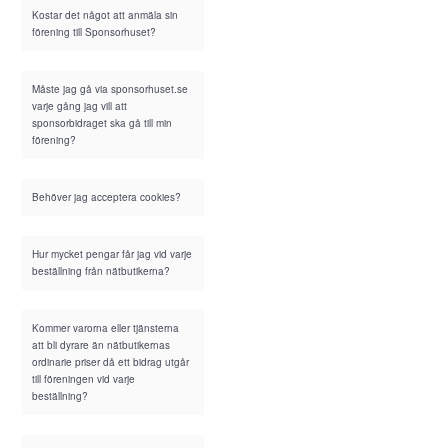
Kostar det något att anmäla sin
förening till Sponsorhuset?
Måste jag gå via sponsorhuset.se
varje gång jag vill att
sponsorbidraget ska gå till min
förening?
Behöver jag acceptera cookies?
Hur mycket pengar får jag vid varje
beställning från nätbutikerna?
Kommer varorna eller tjänsterna
att bli dyrare än nätbutikernas
ordinarie priser då ett bidrag utgår
till föreningen vid varje
beställning?