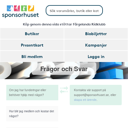
Köp genom denna sida stöttar Färgelanda Ridklubb
Butiker
Biobiljetter
Presentkort
Kampanjer
Bli medlem
Logga in
Frågor och Svar
Om jag har funderingar eller
Kontakta vår support på
behöver hjälp med något?
support@sponsorhuset.se, eller
skapa ett ärende
.
Hur blir jag medlem och kostar det
något?