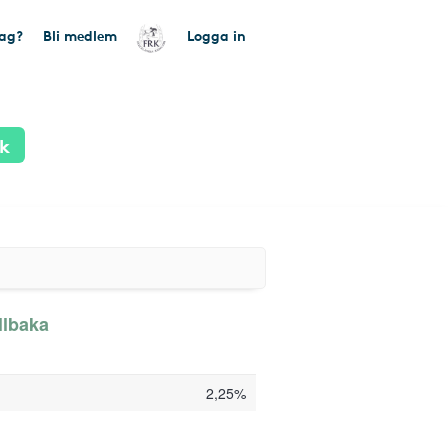
tag?
Bli medlem
Logga in
ik
llbaka
2,25%