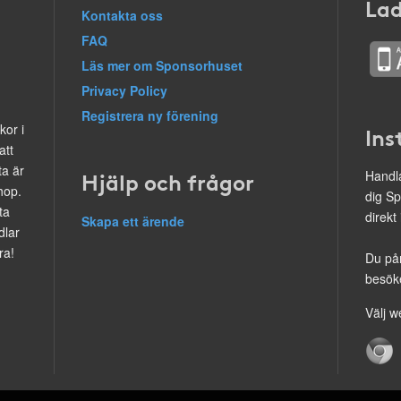
Lad
Kontakta oss
FAQ
Läs mer om Sponsorhuset
Privacy Policy
Registrera ny förening
kor i
Ins
att
ta är
Hjälp och frågor
Handla
hop.
dig Sp
ta
direkt
Skapa ett ärende
dlar
ra!
Du på
besöke
Välj w