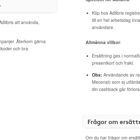
r
Köp hos Adlibris registr
till en hel arbetsdag inn
Adlibris att använda,
användare.
ampanjer. Återkom gärna
Allmänna villkor
:
ttkoder och bra
Ersättning ges i normalf
presentkort och frakt.
Obs:
Användande av raba
Mecenat) som ej utfärdat
din cashback går förlora
Frågor om ersätt
Om du har frågor om ersätt