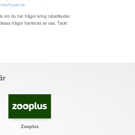
nsorhuset.se
ris om du har frågor kring rabattkoder
. Dessa frågor hanteras av oss. Tack!
är
Zooplus