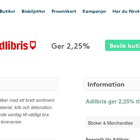
Butiker
Biobiljetter
Presentkort
Kampanjer
Har du före
Ger 2,25%
Besök but
Information
iker med ett brett sortiment
Adlibris ger 2,25% ti
aterial, kök och dekoration.
nde vardag till väldigt bra
 leveranser.
Böcker & Merchandise
Speciellt för Adlibris
: