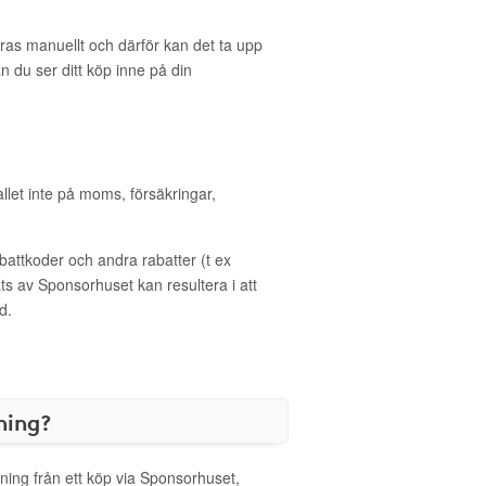
eras manuellt och därför kan det ta upp
an du ser ditt köp inne på din
allet inte på moms, försäkringar,
ttkoder och andra rabatter (t ex
s av Sponsorhuset kan resultera i att
d.
ning?
ning från ett köp via Sponsorhuset,