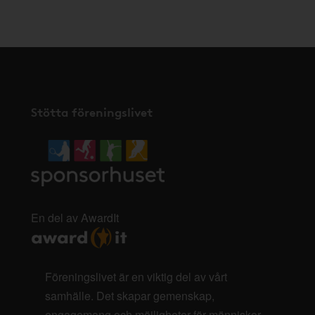
här
.
Stötta föreningslivet
En del av AwardIt
Föreningslivet är en viktig del av vårt
samhälle. Det skapar gemenskap,
engagemang och möjligheter för människor