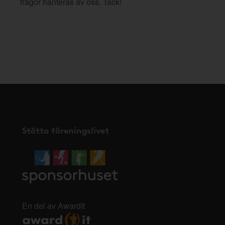
frågor hanteras av oss. Tack!
Stötta föreningslivet
En del av AwardIt