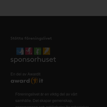
här
.
Stötta föreningslivet
En del av AwardIt
Föreningslivet är en viktig del av vårt
samhälle. Det skapar gemenskap,
engagemang och möjligheter för människor