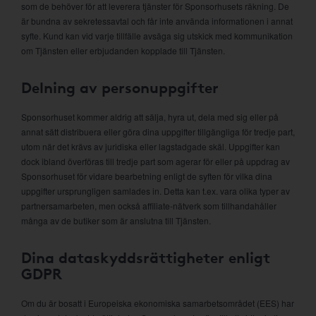
som de behöver för att leverera tjänster för Sponsorhusets räkning. De
är bundna av sekretessavtal och får inte använda informationen i annat
syfte. Kund kan vid varje tillfälle avsäga sig utskick med kommunikation
om Tjänsten eller erbjudanden kopplade till Tjänsten.
Delning av personuppgifter
Sponsorhuset kommer aldrig att sälja, hyra ut, dela med sig eller på
annat sätt distribuera eller göra dina uppgifter tillgängliga för tredje part,
utom när det krävs av juridiska eller lagstadgade skäl. Uppgifter kan
dock ibland överföras till tredje part som agerar för eller på uppdrag av
Sponsorhuset för vidare bearbetning enligt de syften för vilka dina
uppgifter ursprungligen samlades in. Detta kan t.ex. vara olika typer av
partnersamarbeten, men också affiliate-nätverk som tillhandahåller
många av de butiker som är anslutna till Tjänsten.
Dina dataskyddsrättigheter enligt
GDPR
Om du är bosatt i Europeiska ekonomiska samarbetsområdet (EES) har