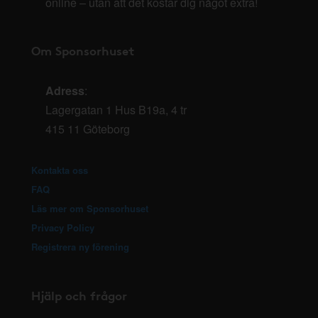
online – utan att det kostar dig något extra!
Om Sponsorhuset
Adress
:
Lagergatan 1 Hus B19a, 4 tr
415 11 Göteborg
Kontakta oss
FAQ
Läs mer om Sponsorhuset
Privacy Policy
Registrera ny förening
Hjälp och frågor