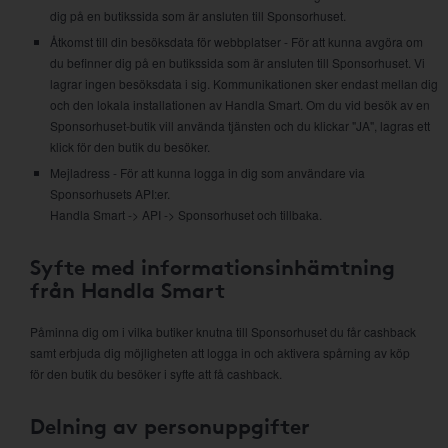
dig på en butikssida som är ansluten till Sponsorhuset.
Åtkomst till din besöksdata för webbplatser - För att kunna avgöra om
du befinner dig på en butikssida som är ansluten till Sponsorhuset. Vi
lagrar ingen besöksdata i sig. Kommunikationen sker endast mellan dig
och den lokala installationen av Handla Smart. Om du vid besök av en
Sponsorhuset-butik vill använda tjänsten och du klickar "JA", lagras ett
klick för den butik du besöker.
Mejladress - För att kunna logga in dig som användare via
Sponsorhusets API:er.
Handla Smart -> API -> Sponsorhuset och tillbaka.
Syfte med informationsinhämtning
från Handla Smart
Påminna dig om i vilka butiker knutna till Sponsorhuset du får cashback
samt erbjuda dig möjligheten att logga in och aktivera spårning av köp
för den butik du besöker i syfte att få cashback.
Delning av personuppgifter