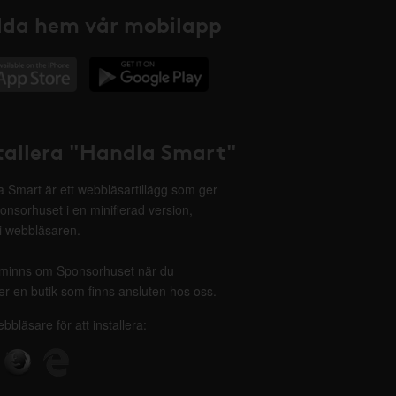
da hem vår mobilapp
tallera "Handla Smart"
 Smart är ett webbläsartillägg som ger
onsorhuset i en minifierad version,
 i webbläsaren.
minns om Sponsorhuset när du
r en butik som finns ansluten hos oss.
ebbläsare för att installera: