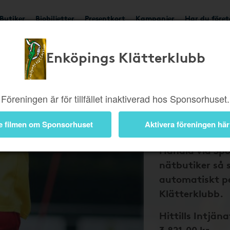
Butiker
Biobiljetter
Presentkort
Kampanjer
Har du före
Enköpings Klätterklubb
Bli medlem 
och Enköpi
Klätterklu
Föreningen är för tillfället inaktiverad hos Sponsorhuset.
tillbaka på
nätköp
e filmen om Sponsorhuset
Aktivera föreningen här
Handla via Sp
nätbutiker så 
automatiskt pe
Klätterklubb.
Hittills Intjäna
3 821,00 kr