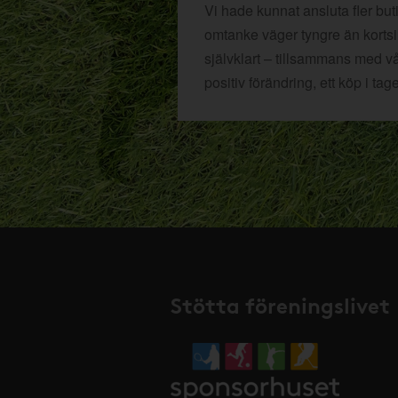
Vi hade kunnat ansluta fler bu
omtanke väger tyngre än kortsikt
självklart – tillsammans med v
positiv förändring, ett köp i tage
Stötta föreningslivet