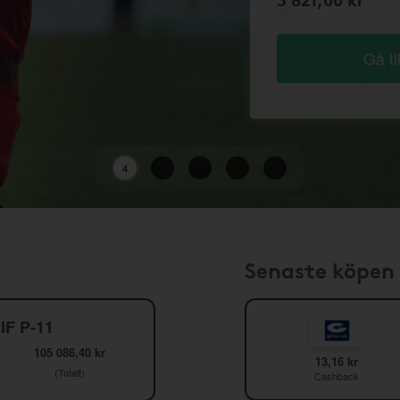
Gå ti
2
Senaste köpen
IF P-11
105 086,40 kr
13,16 kr
(Totalt)
Cashback