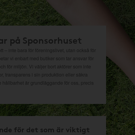
ar på Sponsorhuset
t – inte bara för föreningslivet, utan också för
betar vi enbart med butiker som tar ansvar för
och för miljön.
Vi väljer bort aktörer som inte
r, transparens i sin produktion eller säkra
h hållbarhet är grundläggande för oss, precis
nde för det som är viktigt