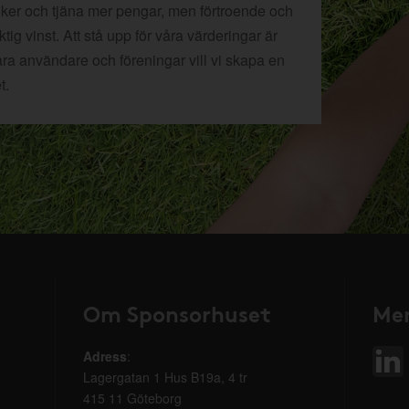
tiker och tjäna mer pengar, men förtroende och
ig vinst. Att stå upp för våra värderingar är
åra användare och föreningar vill vi skapa en
t.
Om Sponsorhuset
Mer
Adress
:
Lagergatan 1 Hus B19a, 4 tr
415 11 Göteborg