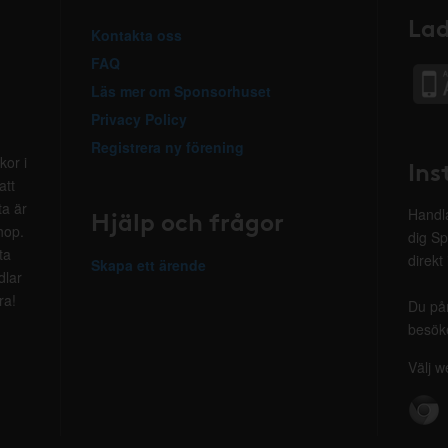
Lad
Kontakta oss
FAQ
Läs mer om Sponsorhuset
Privacy Policy
Registrera ny förening
kor i
Ins
att
ta är
Hjälp och frågor
Handla
hop.
dig Sp
ta
direkt
Skapa ett ärende
dlar
ra!
Du på
besöke
Välj w