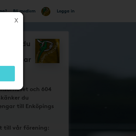
tag?
Bli medlem
Logga in
så får du
ngs
bb pengar
 dina
onsorhuset och 604
skänker du
ngar till Enköpings
t till vår förening: