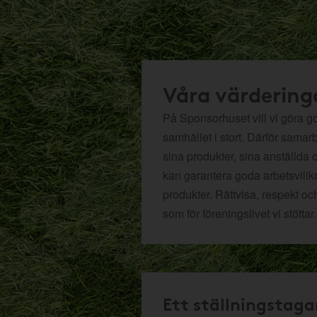
Våra värdering
På Sponsorhuset vill vi göra got
samhället i stort. Därför samar
sina produkter, sina anställda 
kan garantera goda arbetsvillko
produkter. Rättvisa, respekt oc
som för föreningslivet vi stöttar.
Ett ställningstaga