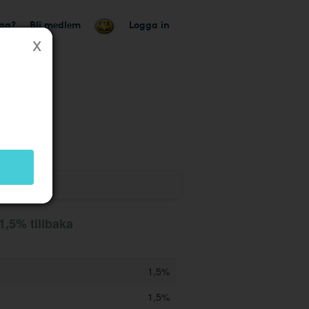
tag?
Bli medlem
Logga in
butik
1,5% tillbaka
1,5%
1,5%