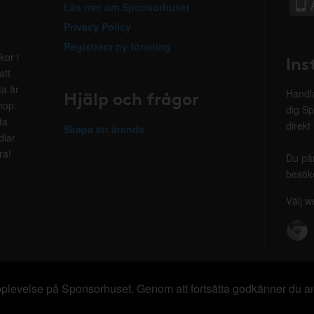
Läs mer om Sponsorhuset
Privacy Policy
Registrera ny förening
kor i
Ins
att
ta är
Hjälp och frågor
Handla
hop.
dig Sp
ta
direkt
Skapa ett ärende
dlar
ra!
Du på
besöke
Välj w
 upplevelse på Sponsorhuset. Genom att fortsätta godkänner du