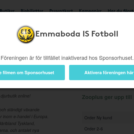
Butiker
Biobiljetter
Presentkort
Kampanjer
Har du före
Emmaboda IS Fotboll
Ger upp till 1,5%
Besök 
Föreningen är för tillfället inaktiverad hos Sponsorhuset.
e filmen om Sponsorhuset
Aktivera föreningen här
Information
jurbutik online!
Zooplus ger upp till 
och ständigt växande
ör inom e-handel i Europa.
Order Ny kund
däribland Tyskland,
Order 2-6
erna, och antalet nya