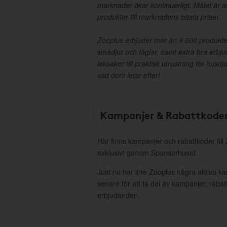
marknader ökar kontinuerligt. Målet är at
produkter till marknadens bästa priser.
Zooplus erbjuder mer än 8 000 produkter
smådjur och fåglar, samt extra bra erbju
leksaker till praktisk utrustning för husd
vad dom letar efter!
Kampanjer & Rabattkode
Här finns kampanjer och rabattkoder till
exklusivt genom Sponsorhuset.
Just nu har inte Zooplus några aktiva 
senare för att ta del av kampanjer, raba
erbjudanden.