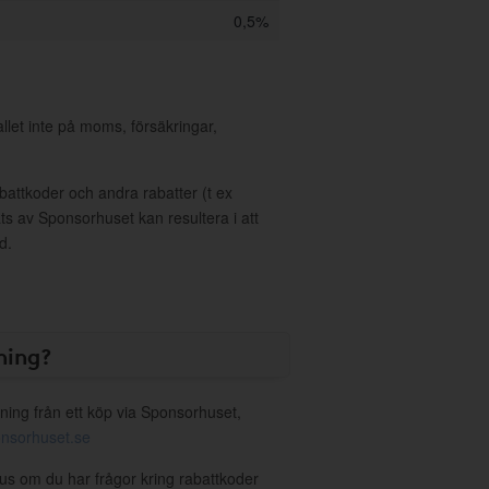
0,5%
allet inte på moms, försäkringar,
ttkoder och andra rabatter (t ex
s av Sponsorhuset kan resultera i att
d.
ning?
ning från ett köp via Sponsorhuset,
nsorhuset.se
lus om du har frågor kring rabattkoder