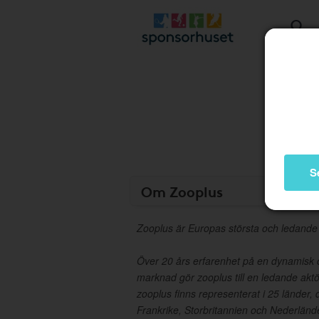
S
Om Zooplus
Zooplus är Europas största och ledande d
Över 20 års erfarenhet på en dynamisk 
marknad gör zooplus till en ledande akt
zooplus finns representerat i 25 länder, 
Frankrike, Storbritannien och Nederländ