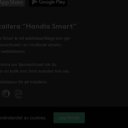
tallera "Handla Smart"
 Smart är ett webbläsartillägg som ger
onsorhuset i en minifierad version,
 i webbläsaren.
minns om Sponsorhuset när du
r en butik som finns ansluten hos oss.
ebbläsare för att installera:
 användandet av cookies.
Jag förstår