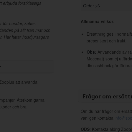
t erbjuda förstklassiga
Order >6
Allmänna villkor
:
 för hundar, katter,
danden på allt från mat och
Ersättning ges i normalf
jur. Här hittar husdjursägare
presentkort och frakt.
Obs:
Användande av raba
Mecenat) som ej utfärdat
r
din cashback går förlora
 Zooplus att använda,
Frågor om ersätt
kampanjer. Återkom gärna
ttkoder och bra
Om du har frågor om ersätt
vänligen kontakta
info@spo
OBS
: Kontakta aldrig Zoop