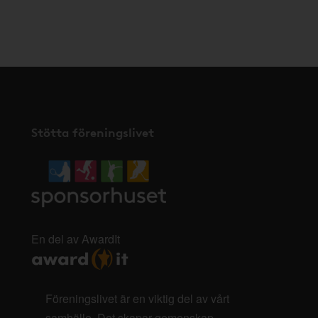
klicka
här
.
Stötta föreningslivet
En del av AwardIt
Föreningslivet är en viktig del av vårt
samhälle. Det skapar gemenskap,