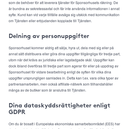
som de behöver för att leverera tjänster för Sponsorhusets räkning. De
är bundna av sekretessavtal och får inte använda informationen i annat
syfte. Kund kan vid varje tillfälle avsäga sig utskick med kommunikation
om Tjänsten eller erbjudanden kopplade till Tjänsten.
Delning av personuppgifter
Sponsorhuset kommer aldrig att sälja, hyra ut, dela med sig eller på
annat sätt distribuera eller göra dina uppgifter tillgängliga för tredje part,
utom när det krävs av juridiska eller lagstadgade skäl. Uppgifter kan
dock ibland överföras till tredje part som agerar för eller på uppdrag av
Sponsorhuset för vidare bearbetning enligt de syften för vilka dina
uppgifter ursprungligen samlades in. Detta kan t.ex. vara olika typer av
partnersamarbeten, men också affiliate-nätverk som tillhandahåller
många av de butiker som är anslutna till Tjänsten.
Dina dataskyddsrättigheter enligt
GDPR
Om du är bosatt i Europeiska ekonomiska samarbetsområdet (EES) har