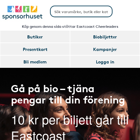
Köp genom denna sida stöttar Eastcoast Cheerleaders
Butiker
Biobiljetter
Presentkort
Kampanjer
Bli medlem
Logga in
Gå på bio – tjäna
pengar till din förening
10 kr per biljett går till
Eastcoast