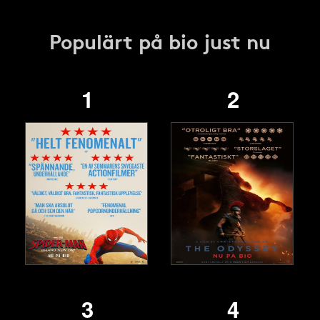
Populärt på bio just nu
1
2
3
4