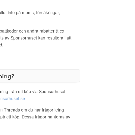
allet inte på moms, försäkringar,
ttkoder och andra rabatter (t ex
s av Sponsorhuset kan resultera i att
d.
ning?
ning från ett köp via Sponsorhuset,
nsorhuset.se
on Threads om du har frågor kring
g på ett köp. Dessa frågor hanteras av