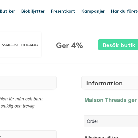
Butiker
Biobiljetter
Presentkort
Kampanjer
Har du före
Ger 4%
Besök butik
Information
hion för män och barn.
Maison Threads ger 
smidig och trevlig
Order
r
Allmänna villkor
: