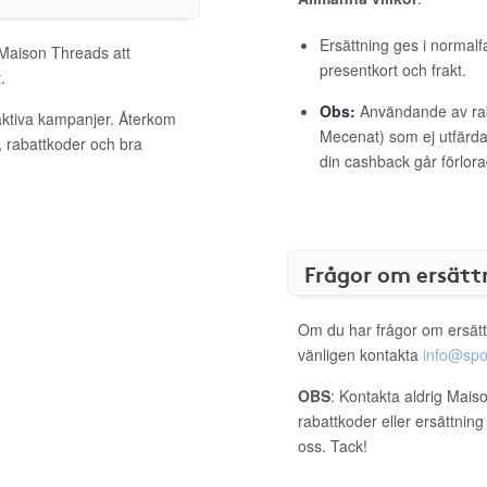
Ersättning ges i normalf
 Maison Threads att
presentkort och frakt.
.
Obs:
Användande av raba
aktiva kampanjer. Återkom
Mecenat) som ej utfärdat
, rabattkoder och bra
din cashback går förlora
Frågor om ersätt
Om du har frågor om ersätt
vänligen kontakta
info@spo
OBS
: Kontakta aldrig Mais
rabattkoder eller ersättnin
oss. Tack!